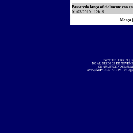
Passaredo lança oficialmente voo ent
01
/03/2010 - 12h19
Março 
TWITTER
|
ORKUT
|
E
NO AR DESDE 28 DE NOVEMBR
ON AIR SINCE NOVEMBER 2
AVIAÇÃOPAULISTA.COM
- ©Copyri