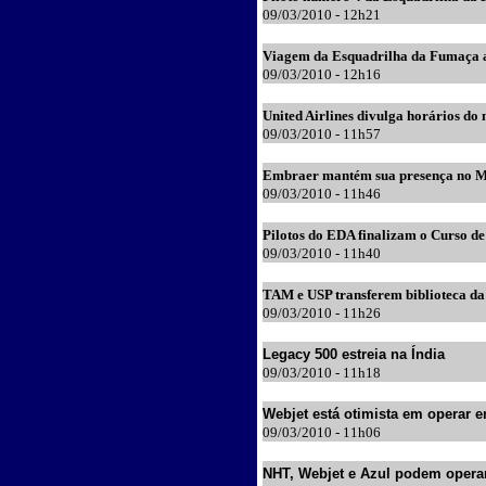
09
/03/2010 - 12h
21
Viagem da Esquadrilha da Fumaça a
09
/03/2010 - 12h
16
United Airlines divulga horários do 
09
/03/2010 - 11h
57
Embraer mantém sua presença no M
09
/03/2010 - 11h
46
Pilotos do EDA finalizam o Curso de
09
/03/2010 - 11h
40
TAM e USP transferem biblioteca da
09
/03/2010 - 11h
26
Legacy 500 estreia na Índia
09
/03/2010 - 11h18
Webjet está otimista em operar
09
/03/2010 - 11h06
NHT, Webjet e Azul podem oper