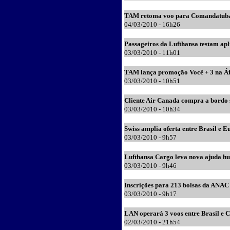
TAM retoma voo para Comandatub
0
4/03/2010 - 16h26
Passageiros da Lufthansa testam ap
03
/03/2010 - 11h
0
1
TAM lança promoção Você + 3 na Áf
03
/03/2010 - 10h
51
Cliente Air Canada compra a bordo 
03
/03/2010 - 10h
34
Swiss amplia oferta entre Brasil e E
03
/03/2010 - 9h57
Lufthansa Cargo leva nova ajuda hu
03
/03/2010 - 9h46
Inscrições para 213 bolsas da ANAC
03
/03/2010 - 9h17
LAN operará 3 voos entre Brasil e 
02
/03/2010 - 21h54