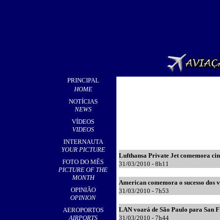
PRINCIPAL
HOME
NOTÍCIAS
NEWS
VÍDEOS
VIDEOS
INTERNAUTA
YOUR PICTURE
Lufthansa Private Jet comemora ci
FOTO DO MÊS
31
/03/2010 - 8h11
PICTURE OF THE
MONTH
American comemora o sucesso dos v
OPINIÃO
31
/03/2010 - 7h53
OPINION
LAN voará de São Paulo para San F
AEROPORTOS
AIRPORTS
31
/03/2010 - 7h44