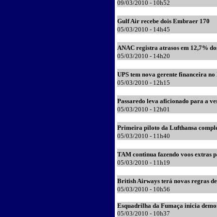
09
/03/2010 - 10h52
Gulf Air recebe dois Embraer 170
0
5
/03/2010 - 14h45
ANAC registra atrasos em 12,7% do
0
5
/03/2010 - 14h20
UPS tem nova gerente financeira no 
0
5
/03/2010 - 12h15
Passaredo leva aficionado para a v
0
5
/03/2010 - 12h
01
Primeira piloto da Lufthansa comple
0
5
/03/2010 - 11h40
TAM continua fazendo voos extras p
0
5
/03/2010 - 11h19
British Airways terá novas regras 
0
5
/03/2010 - 10h
56
Esquadrilha da Fumaça inicia demo
05/03/2010 - 10h37