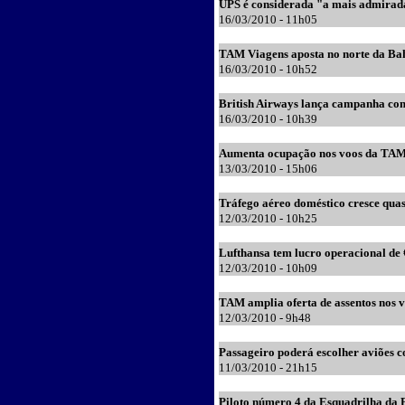
UPS é considerada "a mais admira
1
6
/03/2010 - 11h05
TAM Viagens aposta no norte da Bahi
1
6
/03/2010 - 10h52
British Airways lança campanha co
1
6
/03/2010 - 10h39
Aumenta ocupação nos voos da TA
1
3
/03/2010 - 15h06
Tráfego aéreo doméstico cresce qua
12
/03/2010 - 10h
25
Lufthansa tem lucro operacional de
12
/03/2010 - 10h
09
TAM amplia oferta de assentos nos 
12
/03/2010 - 9h48
Passageiro poderá escolher aviões c
11
/03/2010 - 21h
15
Piloto número 4 da Esquadrilha da