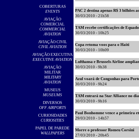
,
COBERTURAS
PAC 2 destina apenas R$ 3 bilhões a
EVENTS
30
/03/2010 - 21h58
AVIAÇÃO
COMERCIAL
TAM recebe certificações de Equado
COMMERCIAL
30
/03/2010 - 10h25
AVIATION
AVIAÇÃO CIVIL
Copa retoma voos para o Haiti
CIVIL AVIATION
30
/03/2010 - 10h09
AVIAÇÃO EXECUTIVA
EXECUTIVE AVIATION
Lufthansa e Brussels Airline amplia
30
/03/2010 - 9h38
AVIAÇÃO
MILITAR
MILITARY
Azul voará de Congonhas para Port
AVIATION
30
/03/2010 - 9h24
MUSEUS
MUSEUMS
TAM entrará na Star Alliance no dia
30
/03/2010 - 9h16
DIVERSOS
OFF AIRPORTS
Paul Bonhomme vence a primeira e
CURIOSIDADES
29
/03/2010 - 14h57
CURIOSITIES
PAPEL DE PAREDE
Morre o professor Romeu Corsini
WALLPAPERS
27
/03/2010 - 20h45