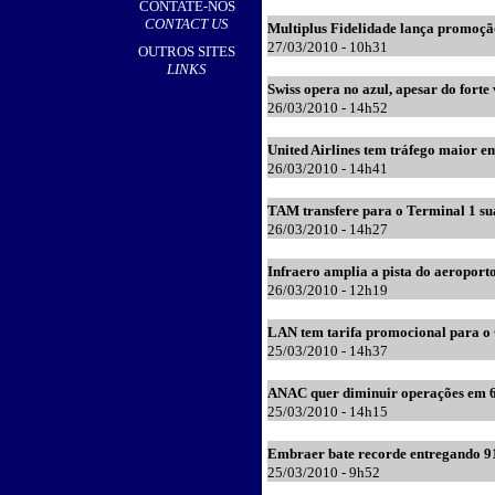
CONTATE-NOS
CONTACT US
Multiplus Fidelidade lança promoçã
27
/03/2010 - 10h31
OUTROS SITES
LINKS
Swiss opera no azul, apesar do forte
2
6
/03/2010 - 14h52
United Airlines tem tráfego maior e
2
6
/03/2010 - 14h41
TAM transfere para o Terminal 1 sua
2
6
/03/2010 - 14h27
Infraero amplia a pista do aeroport
2
6
/03/2010 - 12h19
LAN tem tarifa promocional para o 
25
/03/2010 - 14h37
ANAC quer diminuir operações em 6
25
/03/2010 - 14h15
Embraer bate recorde entregando 91
25
/03/2010 - 9h52