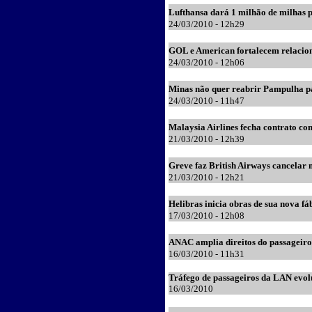
Lufthansa dará 1 milhão de milhas 
24
/03/2010 - 12h29
GOL e American fortalecem relacion
24
/03/2010 - 12h06
Minas não quer reabrir Pampulha p
24
/03/2010 - 11h47
Malaysia Airlines fecha contrato co
21
/03/2010 - 12h39
Greve faz British Airways cancelar 
21
/03/2010 - 12h21
Helibras inicia obras de sua nova fáb
1
7
/03/2010 - 12h08
ANAC amplia direitos do passageiro
1
6
/03/2010 - 11h31
Tráfego de passageiros da LAN evol
16/03/2010