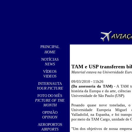
PRINCIPAL
HOME
NOTÍCIAS
NEWS
TAM e USP transferem bib
VÍDEOS
M
aterial estava na Universidade Eur
VIDEOS
09
/03/2010 - 11h
26
INTERNAUTA
(
Da assessoria da TAM)
-
A TAM tr
YOUR PICTURE
história da Europa e da arte, ciência
FOTO DO MÊS
Universidade de São Paulo (USP).
PICTURE OF THE
MONTH
Pesando quase nove toneladas, o 
Universidade Europeia Miguel 
OPINIÃO
Valladolid, na Espanha, e foi transp
OPINION
por meio da TAM Cargo, unidade de 
AEROPORTOS
"Um dos objetivos de nossa empresa
AIRPORTS