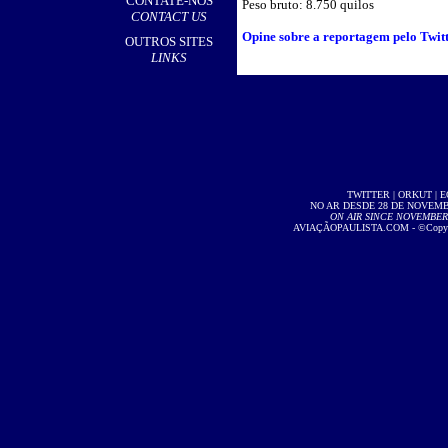
CONTATE-NOS
Peso bruto: 8.750 quilos
CONTACT US
Opine sobre a reportagem pelo Twitte
OUTROS SITES
LINKS
TWITTER
|
ORKUT
|
E
NO AR DESDE 28 DE NOVEMBR
ON AIR SINCE NOVEMBER 2
AVIAÇÃOPAULISTA.COM
- ©Copyri