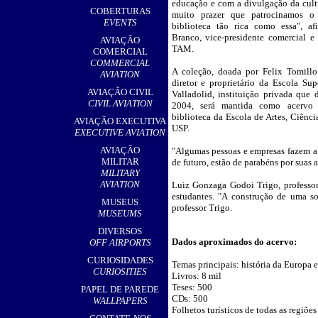
educação e com a divulgação da cult
,
COBERTURAS
muito prazer que patrocinamos o
EVENTS
biblioteca tão rica como essa", af
Branco, vice-presidente comercial 
AVIAÇÃO
TAM.
COMERCIAL
COMMERCIAL
A coleção, doada por Felix Tomillo
AVIATION
diretor e proprietário da Escola Su
AVIAÇÃO CIVIL
Valladolid, instituição privada que 
CIVIL AVIATION
2004, será mantida como acervo 
biblioteca da Escola de Artes, Ciênc
AVIAÇÃO EXECUTIVA
USP.
EXECUTIVE AVIATION
AVIAÇÃO
"Algumas pessoas e empresas fazem a 
MILITAR
de futuro, estão de parabéns por suas
MILITARY
AVIATION
Luiz Gonzaga Godoi Trigo, professor
estudantes. "A construção de uma s
MUSEUS
professor Trigo.
MUSEUMS
DIVERSOS
Dados aproximados do acervo:
OFF AIRPORTS
CURIOSIDADES
Temas principais: história da Europa e 
CURIOSITIES
Livros: 8 mil
Teses: 500
PAPEL DE PAREDE
CDs: 500
WALLPAPERS
Folhetos turísticos de todas as regiõe