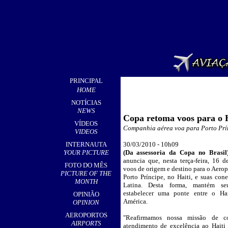
PRINCIPAL
HOME
NOTÍCIAS
NEWS
Copa retoma voos para o H
VÍDEOS
Companhia aérea voa para Porto Prínc
VIDEOS
INTERNAUTA
30
/03/2010 - 10h09
YOUR PICTURE
(Da assessoria da Copa no Brasil
anuncia que, nesta terça-feira, 16 
FOTO DO MÊS
voos de origem e destino para o Aerop
PICTURE OF THE
Porto Príncipe, no Haiti, e suas con
MONTH
Latina. Desta forma, mantém s
estabelecer uma ponte entre o Hai
OPINIÃO
América.
OPINION
AEROPORTOS
"Reafirmamos nossa missão de co
AIRPORTS
atendimento de excelência ao Haiti