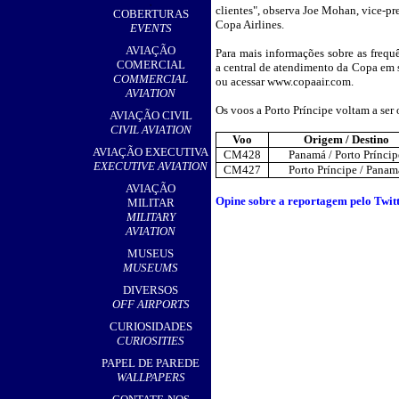
,
clientes", observa Joe Mohan, vice-pr
COBERTURAS
Copa Airlines.
EVENTS
AVIAÇÃO
Para mais informações sobre as frequê
COMERCIAL
a central de atendimento da Copa em 
COMMERCIAL
ou acessar
www.copaair.com
.
AVIATION
Os voos a Porto Príncipe voltam a ser 
AVIAÇÃO CIVIL
CIVIL AVIATION
Voo
Origem / Destino
AVIAÇÃO EXECUTIVA
CM428
Panamá / Porto Príncip
EXECUTIVE AVIATION
CM427
Porto Príncipe / Panam
AVIAÇÃO
Opine sobre a reportagem pelo Twitte
MILITAR
MILITARY
AVIATION
MUSEUS
MUSEUMS
DIVERSOS
OFF AIRPORTS
CURIOSIDADES
CURIOSITIES
PAPEL DE PAREDE
WALLPAPERS