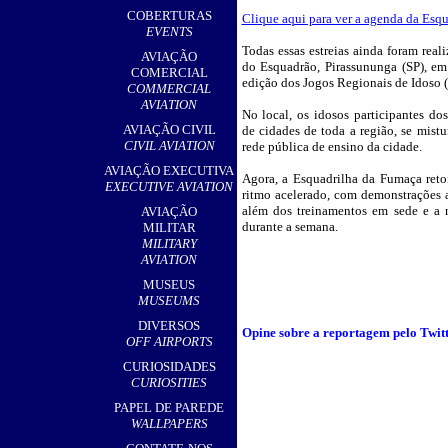
,
COBERTURAS
Clique aqui para ver a agenda da Esqu
EVENTS
Todas essas estreias ainda foram real
AVIAÇÃO
do Esquadrão, Pirassununga (SP), e
COMERCIAL
edição dos Jogos Regionais de Idoso 
COMMERCIAL
AVIATION
No local, os idosos participantes do
AVIAÇÃO CIVIL
de cidades de toda a região, se mist
CIVIL AVIATION
rede pública de ensino da cidade.
AVIAÇÃO EXECUTIVA
Agora, a Esquadrilha da Fumaça reto
EXECUTIVE AVIATION
ritmo acelerado, com demonstrações a
além dos treinamentos em sede e a r
AVIAÇÃO
durante a semana.
MILITAR
MILITARY
AVIATION
MUSEUS
MUSEUMS
DIVERSOS
Opine sobre a reportagem pelo Twitte
OFF AIRPORTS
CURIOSIDADES
CURIOSITIES
PAPEL DE PAREDE
WALLPAPERS