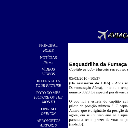
PRINCIPAL
HOME
NOTÍCIAS
NEWS
Esquadrilha da Fumaça 
VÍDEOS
Capitão aviador Marcelo estreou no
VIDEOS
0
5
/03/2010 - 10h37
INTERNAUTA
(
Da assessoria do EDA)
-
Após rea
YOUR PICTURE
Demonstração Aérea), iniciou a tem
número 3328 foi especial por diversos
FOTO DO MÊS
PICTURE OF THE
O voo foi a estreia do capitão av
MONTH
piloto da posição número 2. O capi
OPINIÃO
Amaro, que é originário da posição d
OPINION
agora, em seu último ano na Esqua
passou a ter o prazer de voar na 
AEROPORTOS
(isolado).
AIRPORTS