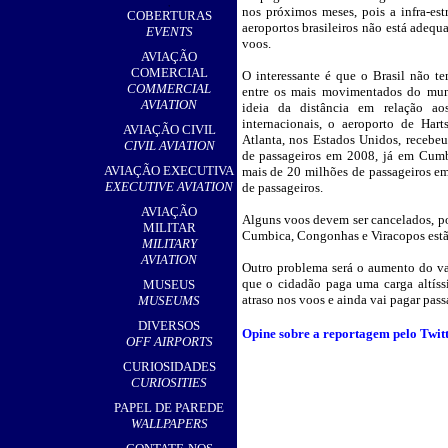
,
nos próximos meses, pois a infra-est
COBERTURAS
aeroportos brasileiros não está adequ
EVENTS
voos.
AVIAÇÃO
COMERCIAL
O interessante é que o Brasil não 
COMMERCIAL
entre os mais movimentados do mun
AVIATION
ideia da distância em relação aos
internacionais, o aeroporto de Hart
AVIAÇÃO CIVIL
Atlanta, nos Estados Unidos, recebe
CIVIL AVIATION
de passageiros em 2008, já em Cum
AVIAÇÃO EXECUTIVA
mais de 20 milhões de passageiros em
EXECUTIVE AVIATION
de passageiros.
AVIAÇÃO
Alguns voos devem ser cancelados, poi
MILITAR
Cumbica, Congonhas e Viracopos estã
MILITARY
AVIATION
Outro problema será o aumento do val
que o cidadão paga uma carga altíss
MUSEUS
atraso nos voos e ainda vai pagar pass
MUSEUMS
DIVERSOS
Opine sobre a reportagem pelo Twitte
OFF AIRPORTS
CURIOSIDADES
CURIOSITIES
PAPEL DE PAREDE
WALLPAPERS