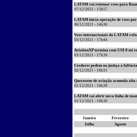
LATAM vai retomar voos para Bauru
07/12/2021 - 15h57
LATAM inicia operação de voos para
06/12/2021 - 14h30
Voos internacionais da LATAM volt
03/12/2021 - 17h44
AviationXP termina com US$ 8 mi e
03/12/2021 - 17h39
Credores pedem na justiça a falênci
02/12/2021 - 18h31
Querosene de aviação acumula alta
01/12/2021 - 16h39
LATAM vai abrir nova linha de man
01/12/2021 - 16h30
Janeiro
Fevereiro
Julho
Agosto