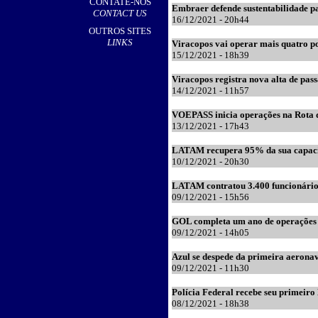
CONTATE-NOS
Embraer defende sustentabilidade par
CONTACT US
16/12/2021 - 20h44
OUTROS SITES
LINKS
Viracopos vai operar mais quatro p
15/12/2021 - 18h39
Viracopos registra nova alta de pa
14/12/2021 - 11h57
VOEPASS inicia operações na Rota
13/12/2021 - 17h43
LATAM recupera 95% da sua capaci
10/12/2021 - 20h30
LATAM contratou 3.400 funcionári
09/12/2021 - 15h56
GOL completa um ano de operações
09/12/2021 - 14h05
Azul se despede da primeira aeronav
09/12/2021 - 11h30
Polícia Federal recebe seu primeir
08/12/2021 - 18h38