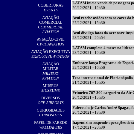
,
LATAM inicia venda de passagens pa
COBERTURAS
29
/12/2021 - 12h30
EVENTS
AVIAÇÃO
Azul recebe aviões com as cores da 
COMERCIAL
27
/12/2021 - 15h30
COMMERCIAL
AVIATION
Azul divulga fotos da aeronave ins
23
/12/2021 - 20h54
AVIAÇÃO CIVIL
CIVIL AVIATION
LATAM completa 4 meses na lideran
AVIAÇÃO EXECUTIVA
23
/12/2021 - 19h30
EXECUTIVE AVIATION
Embraer lança Programa de Especia
AVIAÇÃO
22
/12/2021 - 16h56
MILITAR
MILITARY
Teca internacional de Florianópolis
AVIATION
21
/12/2021 - 15h05
MUSEUS
MUSEUMS
Primeiro 767-300 cargueiro da Air 
2
0/12/2021 - 15h35
DIVERSOS
OFF AIRPORTS
Faleceu hoje Carlos André Spagat, f
CURIOSIDADES
2
0/12/2021 - 13h30
CURIOSITIES
PAPEL DE PAREDE
Itapemirim suspende operações de s
WALLPAPERS
17/12/2021 - 20h30