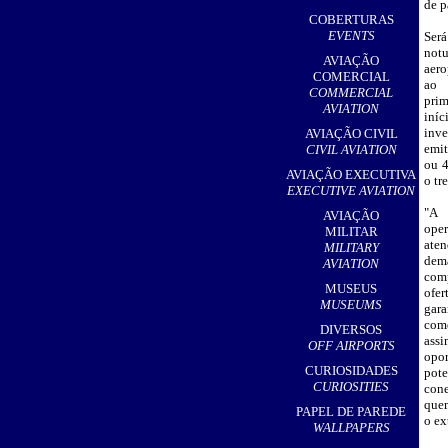
de p
,
COBERTURAS
EVENTS
S
er
not
AVIAÇÃO
aero
COMERCIAL
ao 
COMMERCIAL
pri
AVIATION
iní
inve
AVIAÇÃO CIVIL
emit
CIVIL AVIATION
ou 
AVIAÇÃO EXECUTIVA
o tr
EXECUTIVE AVIATION
"A 
AVIAÇÃO
ope
MILITAR
ate
MILITARY
dem
AVIATION
com
MUSEUS
ofe
MUSEUMS
ga
com
DIVERSOS
ass
OFF AIRPORTS
op
CURIOSIDADES
po
CURIOSITIES
con
quem
PAPEL DE PAREDE
o ex
WALLPAPERS