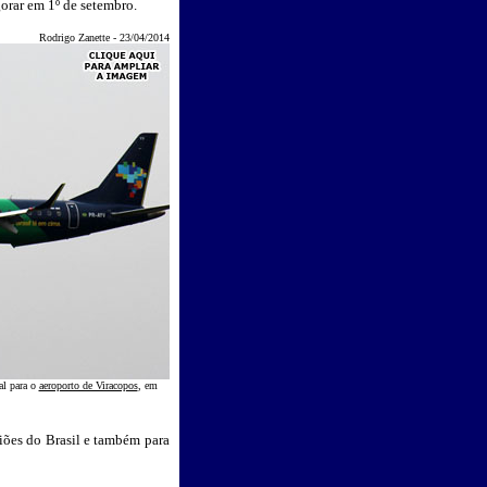
gorar em 1º de setembro.
Rodrigo Zanette - 23/04/2014
al para o
aeroporto de Viracopos
, em
giões do Brasil e também para