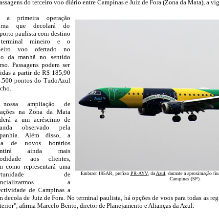
assagens do terceiro voo diário entre Campinas e Juiz de Fora (Zona da Mata), a vi
á a primeira operação
__
urna que decolará do
porto paulista com destino
terminal mineiro e o
meiro voo ofertado no
cio da manhã no sentido
rso. Passagens podem ser
idas a partir de R$ 185,90
4.500 pontos do TudoAzul
echo.
nossa ampliação de
rações na Zona da Mata
nderá a um acréscimo de
anda observado pela
panhia. Além disso, a
rta de novos horários
rantirá ainda mais
odidade aos clientes,
im como representará uma
ortunidade de
Embraer 195AR, prefixo
PR-AYV
, da
Azul
, durante a aproximação fin
Campinas (SP)
.
tencializarmos a
ectividade de Campinas a
 decola de Juiz de Fora. No terminal paulista, há opções de voos para todas as re
terior", afirma Marcelo Bento, diretor de Planejamento e Alianças da Azul.