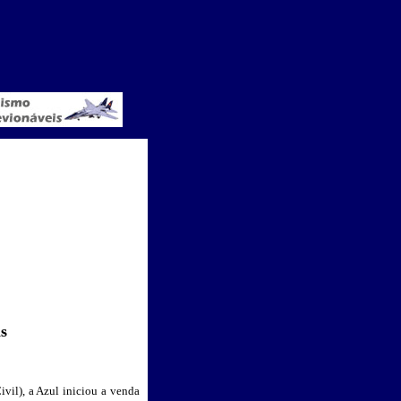
s
il), a Azul iniciou a venda