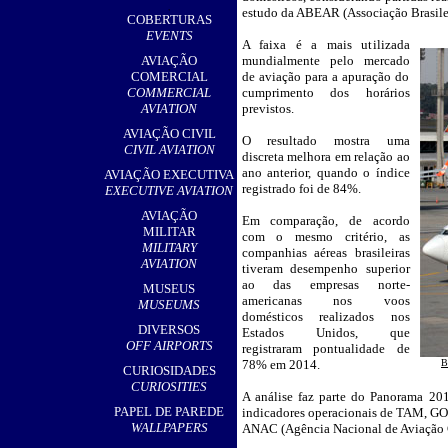
,
estudo da ABEAR (Associação Brasilei
COBERTURAS
EVENTS
A faixa é a mais utilizada
__
AVIAÇÃO
mundialmente pelo mercado
COMERCIAL
de aviação para a apuração do
COMMERCIAL
cumprimento dos horários
AVIATION
previstos.
AVIAÇÃO CIVIL
O resultado mostra uma
CIVIL AVIATION
discreta melhora em relação ao
ano anterior, quando o índice
AVIAÇÃO EXECUTIVA
registrado foi de 84%.
EXECUTIVE AVIATION
AVIAÇÃO
Em comparação, de acordo
MILITAR
com o mesmo critério, as
MILITARY
companhias aéreas brasileiras
AVIATION
tiveram desempenho superior
ao das empresas norte-
MUSEUS
americanas nos voos
MUSEUMS
domésticos realizados nos
DIVERSOS
Estados Unidos, que
OFF AIRPORTS
registraram pontualidade de
78% em 2014.
B
CURIOSIDADES
CURIOSITIES
A análise faz parte do Panorama 20
PAPEL DE PAREDE
indicadores operacionais de TAM, GOL
WALLPAPERS
ANAC (Agência Nacional de Aviação C