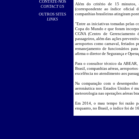
CONTATE-NOS
Além do critério de 15 minutos, 
CONTACT US
(correspondente ao índice oficial
companhias brasileiras atingiram pon
OUTROS SITES
LINKS
"Entre as iniciativas tomadas pelas c
Copa do Mundo e que foram incorpora
CGNA (Centro de Gerenciamento d
passageiros, além das ações preventiv
aeroportos como carnaval, feriados 
remanejamento de funcionários para
afirma o diretor de Segurança e Oper
Para o consultor técnico da ABEAR, 
Brasil, companhias aéreas, aeroportos 
excelência no atendimento aos passag
Na comparação com o desempenho da
aeronáutica nos Estados Unidos é mui
meteorologia nas operações aéreas bra
Em 2014, o mau tempo foi razão pa
enquanto, no Brasil, o índice foi de 1