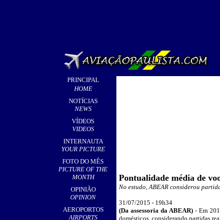
PRINCIPAL
HOME
NOTÍCIAS
NEWS
VÍDEOS
VIDEOS
INTERNAUTA
YOUR PICTURE
FOTO DO MÊS
PICTURE OF THE
Pontualidade média de voo
MONTH
No estudo, ABEAR considerou partida
OPINIÃO
OPINION
3
1/07/2015 - 19h
34
AEROPORTOS
(Da assessoria da ABEAR)
- Em 201
AIRPORTS
domésticos, considerando partidas re