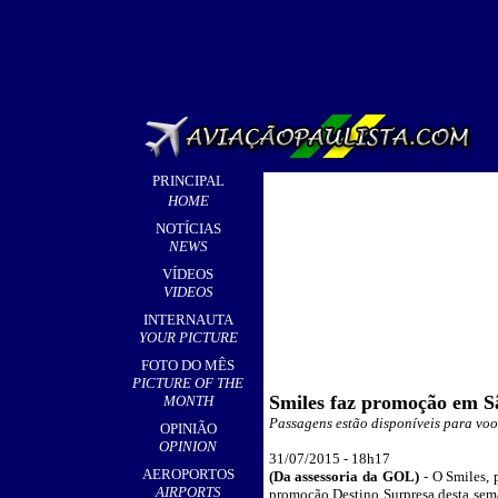
PRINCIPAL
HOME
NOTÍCIAS
NEWS
VÍDEOS
VIDEOS
INTERNAUTA
YOUR PICTURE
FOTO DO MÊS
PICTURE OF THE
Smiles faz promoção em Sã
MONTH
Passagens estão disponíveis para voo
OPINIÃO
OPINION
3
1/07/2015 - 18h
17
AEROPORTOS
(Da assessoria da GOL)
- O Smiles,
AIRPORTS
promoção Destino Surpresa desta sema