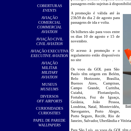
,
passagens estão sujeitas à disponibili
COBERTURAS
EVENTS
A promoção é válida até às
__
AVIAÇÃO
23h59 do dia 2 de agosto para
COMERCIAL
passagens de ida e volta.
COMMERCIAL
AVIATION
Os bilhetes são para voos entre
os dias 10 de agosto e 15 de
AVIAÇÃO CIVIL
novembro.
CIVIL AVIATION
O acesso à promoção e o
AVIAÇÃO EXECUTIVA
regulamento estão disponíveis
EXECUTIVE AVIATION
no site
www.smiles.com.br
.
AVIAÇÃO
MILITAR
Os voos da GOL para São
MILITARY
Paulo têm origem em Belém,
AVIATION
Belo Horizonte, Brasília,
Buenos Aires, Campinas,
MUSEUS
Campo Grande, Curitiba,
MUSEUMS
Cuiabá, Florianópolis,
DIVERSOS
Fortaleza, Foz do Iguaçu,
OFF AIRPORTS
Goiânia, João Pessoa,
Londrina, Natal, Montevidéu,
Boei
CURIOSIDADES
Navegantes, Porto Alegre,
CURIOSITIES
Porto Seguro, Recife, Rio de
PAPEL DE PAREDE
Janeiro, Salvador, Uberlândia e Vitória
WALLPAPERS
Para São Luís, os voos da GOL têm 