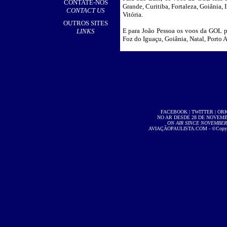
CONTATE-NOS
Grande, Curitiba, Fortaleza, Goiânia, 
CONTACT US
Vitória.
OUTROS SITES
E para João Pessoa os voos da GOL pa
LINKS
Foz do Iguaçu, Goiânia, Natal, Porto A
FACEBOOK
|
TWITTER
|
OR
NO AR DESDE 28 DE NOVEMBR
ON AIR SINCE NOVEMBER 2
AVIAÇÃOPAULISTA.COM
- ©Copyri