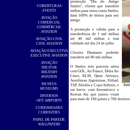
promoção "Dia do Amigo
,
COBERTURAS
Smiles", cliente que transferir
EVENTS
milhas para outra conta Smiles,
dará 100% de bônus para seu
AVIAÇÃO
amigo.
COMERCIAL
COMMERCIAL
A promoção é válida para a
AVIATION
transferência de 1 mil milhas
até 40 mil milhas e tem
AVIAÇÃO CIVIL
validade até dia 24 de julho.
CIVIL AVIATION
AVIAÇÃO EXECUTIVA
Clientes Diamante poderão
EXECUTIVE AVIATION
transferir até 80 mil milhas.
AVIAÇÃO
O Smiles tem parceria aérea
MILITAR
com GOL, Air France, Delta Air
MILITARY
Lines, KLM, Qatar Airways,
AVIATION
Aerolíneas Argentinas, Etihad,
MUSEUS
TAP, Alitalia e Copa Airlines, e
Boei
MUSEUMS
em breve, com Aeroméxico e
Korean Air, que juntos voam
DIVERSOS
para mais de 160 países e 700 destin
OFF AIRPORTS
CURIOSIDADES
CURIOSITIES
PAPEL DE PAREDE
WALLPAPERS