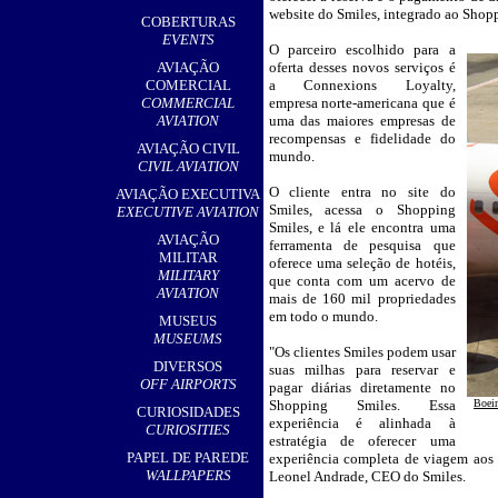
,
website do Smiles, integrado ao Shop
COBERTURAS
EVENTS
O parceiro escolhido para a
__
AVIAÇÃO
oferta desses novos serviços é
COMERCIAL
a Connexions Loyalty,
COMMERCIAL
empresa norte-americana que é
AVIATION
uma das maiores empresas de
recompensas e fidelidade do
AVIAÇÃO CIVIL
mundo.
CIVIL AVIATION
O cliente entra no site do
AVIAÇÃO EXECUTIVA
Smiles, acessa o Shopping
EXECUTIVE AVIATION
Smiles, e lá ele encontra uma
AVIAÇÃO
ferramenta de pesquisa que
MILITAR
oferece uma seleção de hotéis,
MILITARY
que conta com um acervo de
AVIATION
mais de 160 mil propriedades
em todo o mundo.
MUSEUS
MUSEUMS
"Os clientes Smiles podem usar
DIVERSOS
suas milhas para reservar e
OFF AIRPORTS
pagar diárias diretamente no
Shopping Smiles. Essa
Boei
CURIOSIDADES
experiência é alinhada à
CURIOSITIES
estratégia de oferecer uma
PAPEL DE PAREDE
experiência completa de viagem aos n
WALLPAPERS
Leonel Andrade, CEO do Smiles.