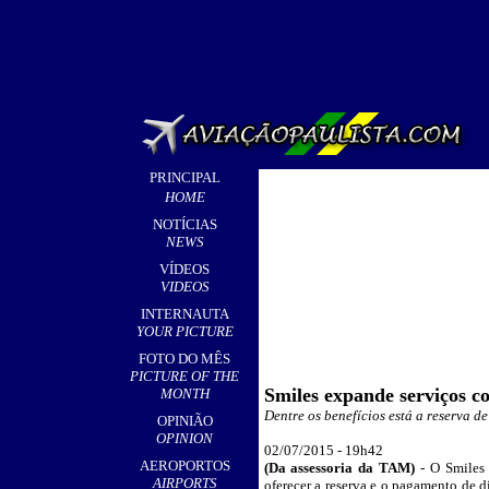
PRINCIPAL
HOME
NOTÍCIAS
NEWS
VÍDEOS
VIDEOS
INTERNAUTA
YOUR PICTURE
FOTO DO MÊS
PICTURE OF THE
Smiles expande serviços c
MONTH
Dentre os benefícios está a reserva d
OPINIÃO
OPINION
02/07/2015 - 19
h42
AEROPORTOS
(Da assessoria da TAM)
- O Smiles
AIRPORTS
oferecer a reserva e o pagamento de d