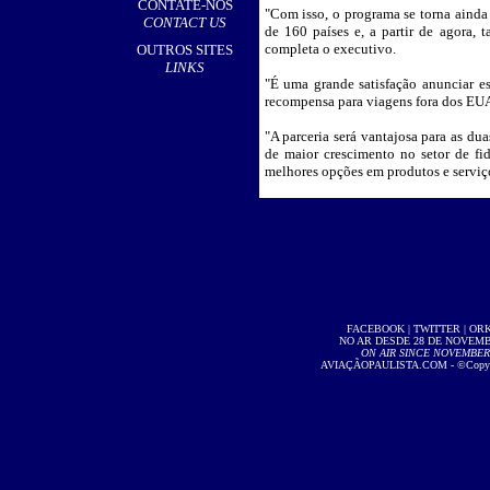
CONTATE-NOS
"Com isso, o programa se torna ainda 
CONTACT US
de 160 países e, a partir de agora,
completa o executivo.
OUTROS SITES
LINKS
"É uma grande satisfação anunciar e
recompensa para viagens fora dos EUA"
"A parceria será vantajosa para as 
de maior crescimento no setor de fi
melhores opções em produtos e serviç
FACEBOOK
|
TWITTER
|
OR
NO AR DESDE 28 DE NOVEMBR
ON AIR SINCE NOVEMBER 2
AVIAÇÃOPAULISTA.COM
- ©Copyri