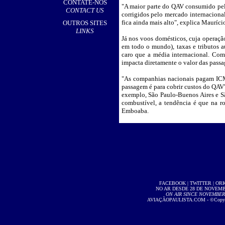
CONTATE-NOS
"A maior parte do QAV consumido pela
CONTACT US
corrigidos pelo mercado internaciona
fica ainda mais alto", explica Maurí
OUTROS SITES
LINKS
Já nos voos domésticos, cuja operaçã
em todo o mundo), taxas e tributos 
caro que a média internacional. Com
impacta diretamente o valor das passa
"As companhias nacionais pagam ICM
passagem é para cobrir custos do QAV"
exemplo, São Paulo-Buenos Aires e Sã
combustível, a tendência é que na ro
Emboaba.
FACEBOOK
|
TWITTER
|
OR
NO AR DESDE 28 DE NOVEMBR
ON AIR SINCE NOVEMBER 2
AVIAÇÃOPAULISTA.COM
- ©Copyri