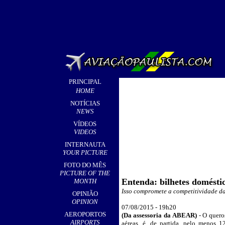
PRINCIPAL
HOME
NOTÍCIAS
NEWS
VÍDEOS
VIDEOS
INTERNAUTA
YOUR PICTURE
FOTO DO MÊS
PICTURE OF THE
Entenda: bilhetes doméstic
MONTH
Isso compromete a competitividade da
OPINIÃO
OPINION
0
7/08/2015 - 19h20
AEROPORTOS
(Da assessoria da ABEAR)
- O quero
AIRPORTS
aéreas, é, de partida, pelo menos 1