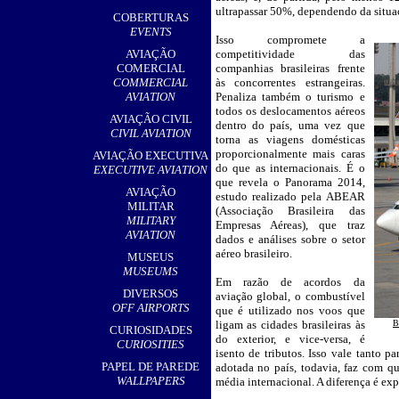
,
ultrapassar 50%, dependendo da situa
COBERTURAS
EVENTS
Isso compromete a
__
AVIAÇÃO
competitividade das
COMERCIAL
companhias brasileiras frente
COMMERCIAL
às concorrentes estrangeiras.
AVIATION
Penaliza também o turismo e
todos os deslocamentos aéreos
AVIAÇÃO CIVIL
dentro do país, uma vez que
CIVIL AVIATION
torna as viagens domésticas
proporcionalmente mais caras
AVIAÇÃO EXECUTIVA
do que as internacionais. É o
EXECUTIVE AVIATION
que revela o Panorama 2014,
AVIAÇÃO
estudo realizado pela ABEAR
MILITAR
(Associação Brasileira das
MILITARY
Empresas Aéreas), que traz
AVIATION
dados e análises sobre o setor
aéreo brasileiro.
MUSEUS
MUSEUMS
Em razão de acordos da
DIVERSOS
aviação global, o combustível
OFF AIRPORTS
que é utilizado nos voos que
ligam as cidades brasileiras às
B
CURIOSIDADES
do exterior, e vice-versa, é
CURIOSITIES
isento de tributos. Isso vale tanto p
PAPEL DE PAREDE
adotada no país, todavia, faz com q
WALLPAPERS
média internacional. A diferença é ex