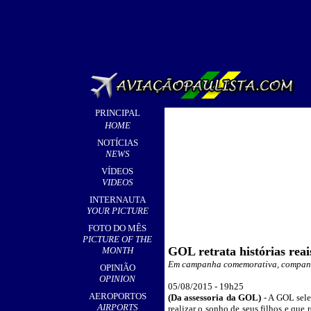
PRINCIPAL
HOME
NOTÍCIAS
NEWS
VÍDEOS
VIDEOS
INTERNAUTA
YOUR PICTURE
FOTO DO MÊS
PICTURE OF THE
GOL retrata histórias rea
MONTH
Em campanha comemorativa, companhia
OPINIÃO
OPINION
05
/08/2015 - 19h25
AEROPORTOS
(Da assessoria da GOL)
- A GOL sele
AIRPORTS
realizar o sonho de seus filhos e que