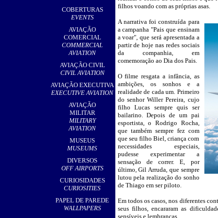
,
filhos voando com as próprias asas.
COBERTURAS
EVENTS
A narrativa foi construída para
__
AVIAÇÃO
a campanha "Pais que ensinam
COMERCIAL
a voar", que será apresentada a
COMMERCIAL
partir de hoje nas redes sociais
AVIATION
da companhia, em
comemoração ao Dia dos Pais.
AVIAÇÃO CIVIL
CIVIL AVIATION
O filme resgata a infância, as
ambições, os sonhos e a
AVIAÇÃO EXECUTIVA
realidade de cada um. Primeiro
EXECUTIVE AVIATION
do senhor Willer Pereira, cujo
AVIAÇÃO
filho Lucas sempre quis ser
MILITAR
bailarino. Depois de um pai
MILITARY
esportista, o Rodrigo Rocha,
AVIATION
que também sempre fez com
que seu filho Biel, criança com
MUSEUS
necessidades especiais,
MUSEUMS
pudesse experimentar a
DIVERSOS
sensação de correr. E, por
OFF AIRPORTS
último, Gil Arruda, que sempre
lutou pela realização do sonho
CURIOSIDADES
de Thiago em ser piloto.
CURIOSITIES
PAPEL DE PAREDE
Em todos os casos, nos diferentes con
WALLPAPERS
seus filhos, encararam as dificulda
sensíveis e lembranças.