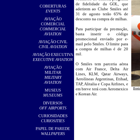
,
de fidelidade da GOL, que
COBERTURAS
aderirem ao Clube Smiles até
EVENTS
31 de agosto terão 65% de
AVIAÇÃO
desconto na compra de milhas.
COMERCIAL
COMMERCIAL
Para participar da promoção,
AVIATION
basta inserir o código
promocional enviado por e-
AVIAÇÃO CIVIL
mail pelo Smiles. O limite para
CIVIL AVIATION
a compra de milhas é de 20
mil.
AVIAÇÃO EXECUTIVA
EXECUTIVE AVIATION
O Smiles tem parceria aérea
AVIAÇÃO
com Air France, Delta Air
MILITAR
Lines, KLM, Qatar Airways,
MILITARY
Aerolíneas Argentinas, Etihad,
AVIATION
TAP, Alitalia e Copa Airlines, e
em breve terá com Aeromexico
Boei
MUSEUS
e Korean Air.
MUSEUMS
DIVERSOS
OFF AIRPORTS
CURIOSIDADES
CURIOSITIES
PAPEL DE PAREDE
WALLPAPERS