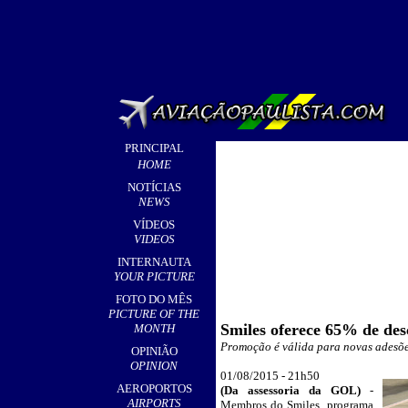
PRINCIPAL
HOME
NOTÍCIAS
NEWS
VÍDEOS
VIDEOS
INTERNAUTA
YOUR PICTURE
FOTO DO MÊS
PICTURE OF THE
Smiles oferece 65% de des
MONTH
Promoção é válida para novas adesõe
OPINIÃO
OPINION
0
1/08/2015 - 21h
50
__
AEROPORTOS
(Da assessoria da GOL)
-
AIRPORTS
Membros do Smiles, programa