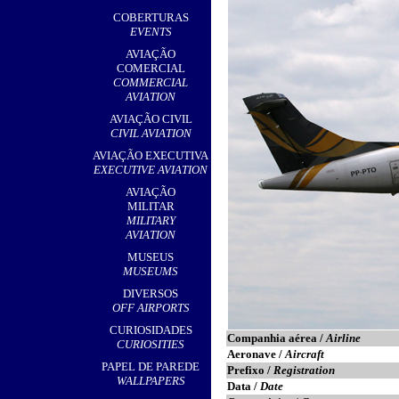
,
COBERTURAS
EVENTS
AVIAÇÃO
COMERCIAL
COMMERCIAL
AVIATION
AVIAÇÃO CIVIL
CIVIL AVIATION
AVIAÇÃO EXECUTIVA
EXECUTIVE AVIATION
AVIAÇÃO
MILITAR
MILITARY
AVIATION
MUSEUS
MUSEUMS
DIVERSOS
OFF AIRPORTS
CURIOSIDADES
Companhia aérea /
Airline
CURIOSITIES
Aeronave /
Aircraft
PAPEL DE PAREDE
Prefixo /
Registration
WALLPAPERS
Data /
Date