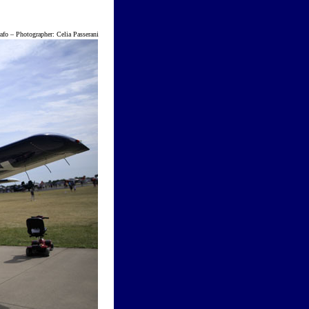
o
–
Photographer: Celia Passerani