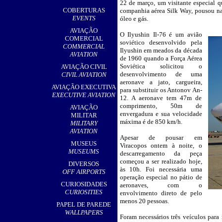
22 de março, um visitante especial q
,
COBERTURAS
companhia aérea Silk Way, pousou na 
EVENTS
óleo e gás.
AVIAÇÃO
O Ilyushin Il-76 é um avião
__
COMERCIAL
soviético desenvolvido pela
COMMERCIAL
Ilyushin em meados da década
AVIATION
de 1960 quando a Força Aérea
Soviética solicitou o
AVIAÇÃO CIVIL
desenvolvimento de uma
CIVIL AVIATION
aeronave a jato, cargueira,
AVIAÇÃO EXECUTIVA
para substituir os Antonov An-
EXECUTIVE AVIATION
12. A aeronave tem 47m de
comprimento, 50m de
AVIAÇÃO
envergadura e sua velocidade
MILITAR
máxima é de 850 km/h.
MILITARY
AVIATION
Apesar de pousar em
MUSEUS
Viracopos ontem à noite, o
MUSEUMS
descarregamento da peça
começou a ser realizado hoje,
DIVERSOS
às 10h. Foi necessária uma
OFF AIRPORTS
operação especial no pátio de
CURIOSIDADES
aeronaves, com o
CURIOSITIES
envolvimento direto de pelo
menos 20 pessoas.
PAPEL DE PAREDE
WALLPAPERS
Foram necessários três veículos para