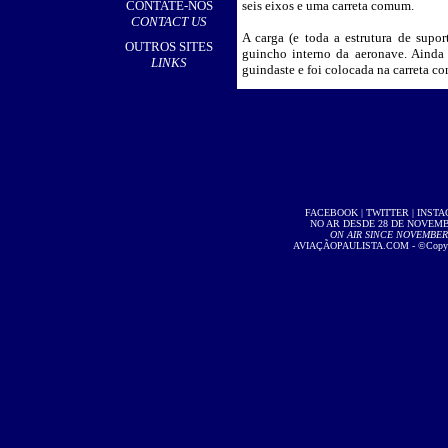
CONTATE-NOS
seis eixos e uma carreta comum.
CONTACT US
A carga (e toda a estrutura de supor
OUTROS SITES
guincho interno da aeronave. Ainda n
LINKS
guindaste e foi colocada na carreta c
FACEBOOK
|
TWITTER
|
INST
NO AR DESDE 28 DE NOVEMBR
ON AIR SINCE NOVEMBER 2
AVIAÇÃOPAULISTA.COM
- ©Copyri