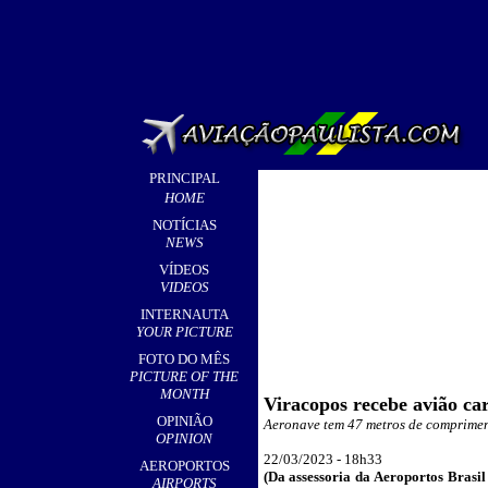
PRINCIPAL
HOME
NOTÍCIAS
NEWS
VÍDEOS
VIDEOS
INTERNAUTA
YOUR PICTURE
FOTO DO MÊS
PICTURE OF THE
MONTH
Viracopos recebe avião car
OPINIÃO
Aeronave tem 47 metros de comprimen
OPINION
22
/03/2023 - 18h33
AEROPORTOS
(
Da assessoria da Aeroportos Brasil
AIRPORTS