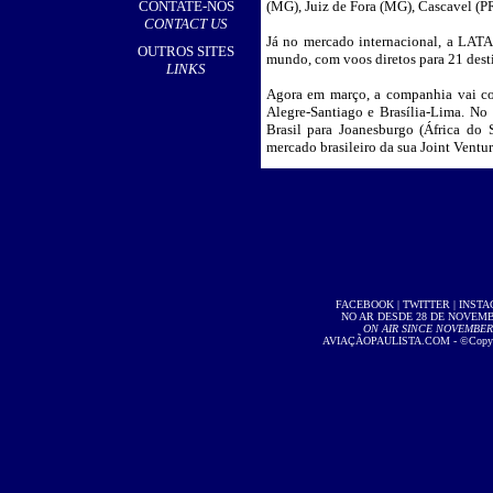
CONTATE-NOS
(MG), Juiz de Fora (MG), Cascavel (PR
CONTACT US
Já no mercado internacional, a LAT
OUTROS SITES
mundo, com voos diretos para 21 desti
LINKS
Agora em março, a companhia vai com
Alegre-Santiago e Brasília-Lima. No
Brasil para Joanesburgo (África do 
mercado brasileiro da sua Joint Ventu
FACEBOOK
|
TWITTER
|
INST
NO AR DESDE 28 DE NOVEMBR
ON AIR SINCE NOVEMBER 2
AVIAÇÃOPAULISTA.COM
- ©Copyri