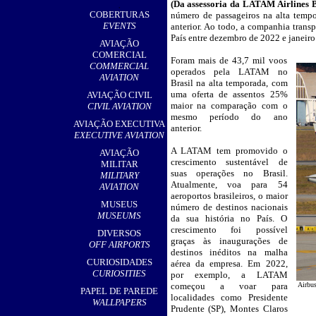
(
Da assessoria da LATAM Airlines B
,
COBERTURAS
número de passageiros na alta tem
EVENTS
anterior. Ao todo, a companhia trans
País entre dezembro de 2022 e janeiro
AVIAÇÃO
COMERCIAL
Foram mais de 43,7 mil voos
__
COMMERCIAL
operados pela LATAM no
AVIATION
Brasil na alta temporada, com
uma oferta de assentos 25%
AVIAÇÃO CIVIL
maior na comparação com o
CIVIL AVIATION
mesmo período do ano
AVIAÇÃO EXECUTIVA
anterior.
EXECUTIVE AVIATION
A LATAM tem promovido o
AVIAÇÃO
crescimento sustentável de
MILITAR
suas operações no Brasil.
MILITARY
Atualmente, voa para 54
AVIATION
aeroportos brasileiros, o maior
MUSEUS
número de destinos nacionais
MUSEUMS
da sua história no País. O
crescimento foi possível
DIVERSOS
graças às inaugurações de
OFF AIRPORTS
destinos inéditos na malha
CURIOSIDADES
aérea da empresa. Em 2022,
CURIOSITIES
por exemplo, a LATAM
começou a voar para
Airbu
PAPEL DE PAREDE
localidades como Presidente
WALLPAPERS
Prudente (SP), Montes Claros