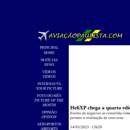
PRINCIPAL
HOME
NOTÍCIAS
NEWS
VÍDEOS
VIDEOS
INTERNAUTA
YOUR PICTURE
FOTO DO MÊS
PICTURE OF THE
MONTH
HeliXP chega a quarta ed
OPINIÃO
Evento de negócios se consolida como
OPINION
permite a realização de voos teste
AEROPORTOS
14
/03/2023 - 15h
29
AIRPORTS