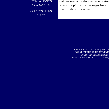
CONTATE-NOS
maiores mercados do mundo no setor.
CONTACT US
termos de público e de negócios con
organizadora do evento.
OUTROS SITES
LINKS
FACEBOOK
|
TWITTER
|
INST
NO AR DESDE 28 DE NOVEMBR
ON AIR SINCE NOVEMBER 2
AVIAÇÃOPAULISTA.COM
- ©Copyri