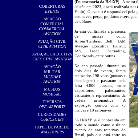
(
Da assessoria da HeliXP)
-
A maior f
,
COBERTURAS
edição em 2023, e será realizada nos
EVENTS
Paulo). O evento é responsável pela 
aeronaves, peças, produtos e serviços.
AVIAÇÃO
de dólares.
COMERCIAL
COMMERCIAL
Já está confirmada a presença
__
AVIATION
de marcas como
Airbus/Helibras, Bell, TAM
AVIAÇÃO CIVIL
Aviação Executiva, Helisul,
CIVIL AVIATION
IAS, Líder, Sertrading,
AVIAÇÃO EXECUTIVA
Goodwinds, entre outras.
EXECUTIVE AVIATION
No ano passado, durante os
AVIAÇÃO
dois dias de evento, foram
MILITAR
realizados 198 voos (pousos e
MILITARY
decolagens) e passaram pela
AVIATION
feira 4.800 pessoas, entre
MUSEUS
expositores, palestrantes,
MUSEUMS
visitantes e representantes da
cadeia aeronáutica. A
DIVERSOS
exposição contou com 73
OFF AIRPORTS
marcas e 18 aeronaves.
CURIOSIDADES
CURIOSITIES
"A HeliXP já é conhecida em
todo o mundo como o único
PAPEL DE PAREDE
evento de asas rotativas do
WALLPAPERS
Brasil, país que está entre os