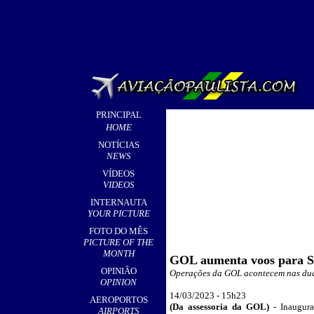
PRINCIPAL
HOME
NOTÍCIAS
NEWS
VÍDEOS
VIDEOS
INTERNAUTA
YOUR PICTURE
FOTO DO MÊS
PICTURE OF THE
MONTH
GOL aumenta voos para S
OPINIÃO
Operações da GOL acontecem nas dua
OPINION
14
/03/2023 - 15h
23
AEROPORTOS
(
Da assessoria da GOL)
-
Inaugura
AIRPORTS