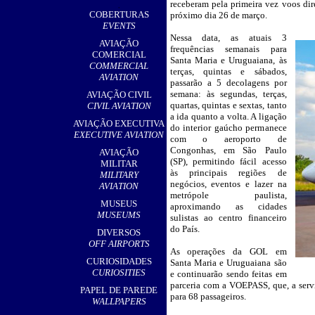
receberam pela primeira vez voos dir
,
COBERTURAS
próximo dia 26 de março.
EVENTS
Nessa data, as atuais 3
__
AVIAÇÃO
frequências semanais para
COMERCIAL
Santa Maria e Uruguaiana, às
COMMERCIAL
terças, quintas e sábados,
AVIATION
passarão a 5 decolagens por
semana: às segundas, terças,
AVIAÇÃO CIVIL
quartas, quintas e sextas, tanto
CIVIL AVIATION
a ida quanto a volta. A ligação
AVIAÇÃO EXECUTIVA
do interior gaúcho permanece
EXECUTIVE AVIATION
com o aeroporto de
Congonhas, em São Paulo
AVIAÇÃO
(SP), permitindo fácil acesso
MILITAR
às principais regiões de
MILITARY
negócios, eventos e lazer na
AVIATION
metrópole paulista,
MUSEUS
aproximando as cidades
MUSEUMS
sulistas ao centro financeiro
do País.
DIVERSOS
OFF AIRPORTS
As operações da GOL em
CURIOSIDADES
Santa Maria e Uruguaiana são
CURIOSITIES
e continuarão sendo feitas em
parceria com a VOEPASS, que, a serv
PAPEL DE PAREDE
para 68 passageiros.
WALLPAPERS