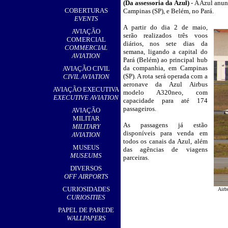
(
Da assessoria da Azul)
-
A Azul anunc
,
COBERTURAS
Campinas (SP), e Belém, no Pará.
EVENTS
A partir do dia 2 de maio,
__
AVIAÇÃO
serão realizados três voos
COMERCIAL
diários, nos sete dias da
COMMERCIAL
semana, ligando a capital do
AVIATION
Pará (Belém) ao principal hub
da companhia, em Campinas
AVIAÇÃO CIVIL
(SP). A rota será operada com a
CIVIL AVIATION
aeronave da Azul Airbus
AVIAÇÃO EXECUTIVA
modelo A320neo, com
EXECUTIVE AVIATION
capacidade para até 174
passageiros.
AVIAÇÃO
MILITAR
As passagens já estão
MILITARY
disponíveis para venda em
AVIATION
todos os canais da Azul, além
MUSEUS
das agências de viagens
MUSEUMS
parceiras.
DIVERSOS
OFF AIRPORTS
CURIOSIDADES
Airb
CURIOSITIES
PAPEL DE PAREDE
WALLPAPERS