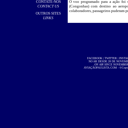
CONTATE-NOS
O voo programado para a ação foi 
CONTACT US
(Congonhas) com destino ao aerop
colaboradores, passageiros puderam pr
OUTROS SITES
LINKS
FACEBOOK
|
TWITTER
|
INST
NO AR DESDE 28 DE NOVEMBR
ON AIR SINCE NOVEMBER 2
AVIAÇÃOPAULISTA.COM
- ©Copyri