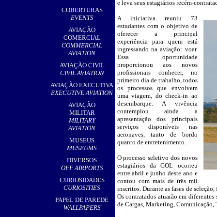
e leva seus estagiários recém-contrat
,
COBERTURAS
EVENTS
A iniciativa reuniu 73
__
estudantes com o objetivo de
AVIAÇÃO
oferecer a principal
COMERCIAL
experiência para quem está
COMMERCIAL
ingressando na aviação: voar.
AVIATION
Essa oportunidade
proporcionou aos novos
AVIAÇÃO CIVIL
profissionais conhecer, no
CIVIL AVIATION
primeiro dia de trabalho, todos
AVIAÇÃO EXECUTIVA
os processos que envolvem
EXECUTIVE AVIATION
uma viagem, do check-in ao
desembarque. A vivência
AVIAÇÃO
contemplou ainda a
MILITAR
apresentação dos principais
MILITARY
serviços disponíveis nas
AVIATION
aeronaves, tanto de bordo
MUSEUS
quanto de entretenimento.
MUSEUMS
O processo seletivo dos novos
DIVERSOS
estagiários da GOL ocorreu
OFF AIRPORTS
entre abril e junho deste ano e
CURIOSIDADES
contou com mais de três mil
CURIOSITIES
inscritos. Durante as fases de seleção
Os contratados atuarão em diferentes
PAPEL DE PAREDE
de Cargas, Marketing, Comunicação, T
WALLPAPERS