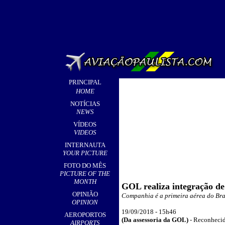
PRINCIPAL
HOME
NOTÍCIAS
NEWS
VÍDEOS
VIDEOS
INTERNAUTA
YOUR PICTURE
FOTO DO MÊS
PICTURE OF THE
MONTH
GOL realiza integração de
OPINIÃO
Companhia é a primeira aérea do Bras
OPINION
19
/09/2018 - 15
h46
AEROPORTOS
(
Da assessoria da GOL)
-
Reconhecida
AIRPORTS