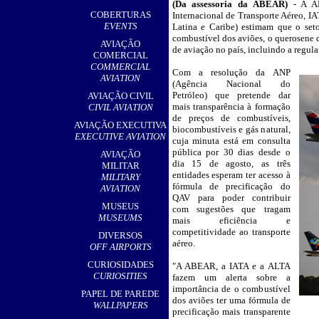
(
Da assessoria da ABEAR)
-
A ABE
,
COBERTURAS
Internacional de Transporte Aéreo, I
EVENTS
Latina e Caribe) estimam que o set
combustível dos aviões, o querosene d
AVIAÇÃO
de aviação no país, incluindo a regular 
COMERCIAL
COMMERCIAL
Com a resolução da ANP
__
AVIATION
(Agência Nacional do
Petróleo) que pretende dar
AVIAÇÃO CIVIL
mais transparência à formação
CIVIL AVIATION
de preços de combustíveis,
AVIAÇÃO EXECUTIVA
biocombustíveis e gás natural,
EXECUTIVE AVIATION
cuja minuta está em consulta
pública por 30 dias desde o
AVIAÇÃO
dia 15 de agosto, as três
MILITAR
entidades esperam ter acesso à
MILITARY
fórmula de precificação do
AVIATION
QAV para poder contribuir
MUSEUS
com sugestões que tragam
MUSEUMS
mais eficiência e
competitividade ao transporte
DIVERSOS
aéreo.
OFF AIRPORTS
CURIOSIDADES
"A ABEAR, a IATA e a ALTA
CURIOSITIES
fazem um alerta sobre a
importância de o combustível
PAPEL DE PAREDE
dos aviões ter uma fórmula de
WALLPAPERS
precificação mais transparente