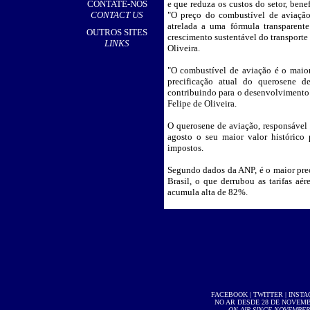
CONTATE-NOS
e que reduza os custos do setor, ben
CONTACT US
"O preço do combustível de aviação
atrelada a uma fórmula transparent
OUTROS SITES
crescimento sustentável do transporte 
LINKS
Oliveira.
"O combustível de aviação é o maio
precificação atual do querosene d
contribuindo para o desenvolvimento 
Felipe de Oliveira.
O querosene de aviação, responsável
agosto o seu maior valor histórico
impostos.
Segundo dados da ANP, é o maior preç
Brasil, o que derrubou as tarifas a
acumula alta de 82%.
FACEBOOK
|
TWITTER
|
INST
NO AR DESDE 28 DE NOVEMBR
ON AIR SINCE NOVEMBER 2