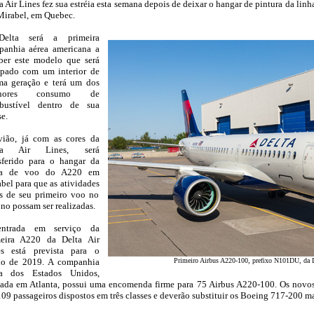
a Air Lines fez sua estréia esta semana depois de deixar o hangar de pintura da li
irabel, em Quebec.
elta será a primeira
__
panhia aérea americana a
ber este modelo que será
ipado com um interior de
ma geração e terá um dos
lhores consumo de
bustível dentro de sua
se.
vião, já com as cores da
ta Air Lines, será
sferido para o hangar da
ha de voo do A220 em
bel para que as atividades
s de seu primeiro voo no
no possam ser realizadas.
ntrada em serviço da
meira A220 da Delta Air
es está prevista para o
cio de 2019. A companhia
Primeiro Airbus A220-100, prefixo N101DU, da D
ea dos Estados Unidos,
ada em Atlanta, possui uma encomenda firme para 75 Airbus A220-100. Os novos 
109 passageiros dispostos em três classes e deverão substituir os Boeing 717-200 ma