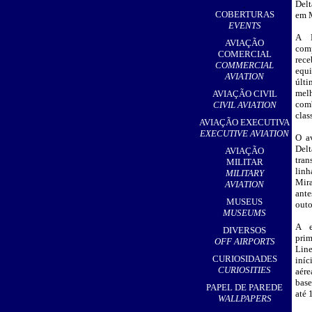
Delt
,
COBERTURAS
em M
EVENTS
A D
AVIAÇÃO
com
COMERCIAL
rece
COMMERCIAL
equ
AVIATION
últi
me
AVIAÇÃO CIVIL
com
CIVIL AVIATION
clas
AVIAÇÃO EXECUTIVA
EXECUTIVE AVIATION
O a
Del
AVIAÇÃO
tran
MILITAR
lin
MILITARY
Mira
AVIATION
ante
MUSEUS
outo
MUSEUMS
A e
DIVERSOS
pri
OFF AIRPORTS
Lin
CURIOSIDADES
iní
CURIOSITIES
aér
base
PAPEL DE PAREDE
até 
WALLPAPERS