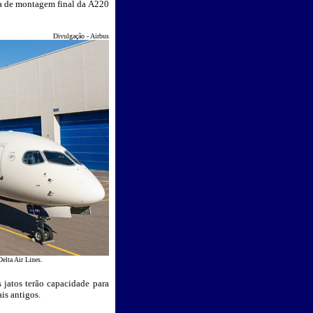
nha de montagem final da A220
Divulgação - Airbus
elta Air Lines
.
jatos terão capacidade para
is antigos.