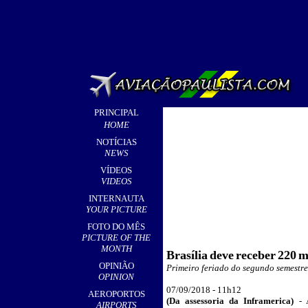
PRINCIPAL
HOME
NOTÍCIAS
NEWS
VÍDEOS
VIDEOS
INTERNAUTA
YOUR PICTURE
FOTO DO MÊS
PICTURE OF THE
MONTH
Brasília
deve
receber
220
m
OPINIÃO
Primeiro feriado do segundo semestre
OPINION
0
7/09/2018 -
11h12
AEROPORTOS
(
Da assessoria da Inframerica)
-
AIRPORTS