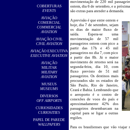
movimentação de 220 mil passageiros
,
COBERTURAS
ontem, dia 6 de setembro, e a próxima
EVENTS
são extras para atender a demanda.
AVIAÇÃO
A previsão é que entre ontem e
__
COMERCIAL
hoje, dia 7 de setembro, sejam
COMMERCIAL
os dias de maior fluxo de
AVIATION
saída. Espera-se uma
movimentação de 57 mil
AVIAÇÃO CIVIL
passageiros ontem com pico a
CIVIL AVIATION
partir das 17h e 45 mil
AVIAÇÃO EXECUTIVA
passageiros no dia 7, com pico
EXECUTIVE AVIATION
a partir das 8h. Já o maior
movimento de retorno será na
AVIAÇÃO
segunda-feira, dia 10, com
MILITAR
fluxo previsto de 51 mil
MILITARY
passageiros. Os destinos mais
AVIATION
procurados são os estados de
MUSEUS
São Paulo, Rio de Janeiro,
MUSEUMS
Ceará e Bahia. Lembrando que
o aeroporto é o centro de
DIVERSOS
conexões de voos do país e
OFF AIRPORTS
aproximadamente 42% dos
CURIOSIDADES
passageiros desembarcam na
CURIOSITIES
capital para se ligar a outras
regiões.
PAPEL DE PAREDE
WALLPAPERS
Para os brasilienses que vão viajar