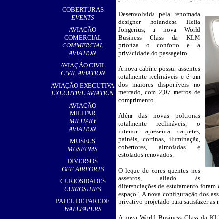
,
COBERTURAS
Desenvolvida pela renomada
__
EVENTS
designer holandesa Hella
AVIAÇÃO
Jongerius, a nova World
COMERCIAL
Business Class da KLM
COMMERCIAL
prioriza o conforto e a
AVIATION
privacidade do passageiro.
AVIAÇÃO CIVIL
A nova cabine possui assentos
CIVIL AVIATION
totalmente reclináveis e é um
dos maiores disponíveis no
AVIAÇÃO EXECUTIVA
mercado, com 2,07 metros de
EXECUTIVE AVIATION
comprimento.
AVIAÇÃO
MILITAR
Além das novas poltronas
MILITARY
totalmente reclináveis, o
AVIATION
interior apresenta carpetes,
painéis, cortinas, iluminação,
MUSEUS
cobertores, almofadas e
MUSEUMS
estofados renovados.
DIVERSOS
OFF AIRPORTS
O leque de cores quentes nos
assentos, aliado às
CURIOSIDADES
diferenciações de estofamento foram 
CURIOSITIES
espaço". A nova configuração dos as
PAPEL DE PAREDE
privativo projetado para satisfazer as
WALLPAPERS
A nova World Business Class da KLM