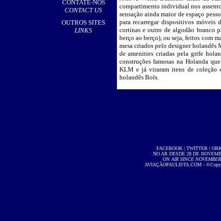
CONTATE-NOS
compartimento individual nos assentos
CONTACT US
sensação ainda maior de espaço pesso
para recarregar dispositivos móveis
OUTROS SITES
cortinas e outro de algodão branco pa
LINKS
berço ao berço), ou seja, feitos com ma
mesa criados pelo designer holandês M
de amenities criadas pela grife hol
construções famosas na Holanda que 
KLM e já viraram itens de coleção
holandês Bols.
FACEBOOK
|
TWITTER
|
OR
NO AR DESDE 28 DE NOVEMBR
ON AIR SINCE NOVEMBER 2
AVIAÇÃOPAULISTA.COM
- ©Copyri