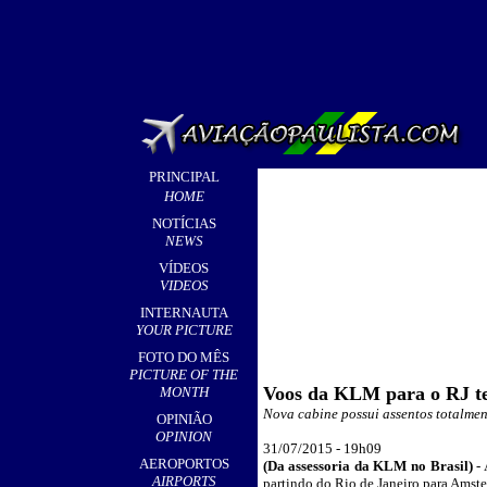
PRINCIPAL
HOME
NOTÍCIAS
NEWS
VÍDEOS
VIDEOS
INTERNAUTA
YOUR PICTURE
FOTO DO MÊS
PICTURE OF THE
Voos da KLM para o RJ te
MONTH
Nova cabine possui assentos totalmen
OPINIÃO
OPINION
3
1/07/2015 - 19h09
AEROPORTOS
(Da assessoria da KLM no Brasil)
-
AIRPORTS
partindo do Rio de Janeiro para Amste