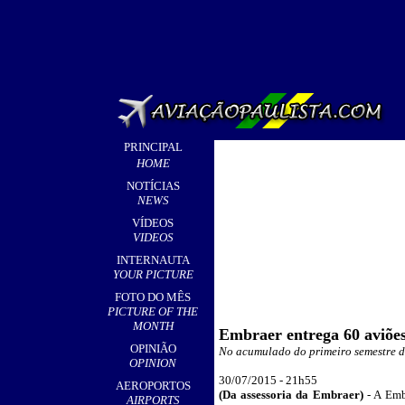
PRINCIPAL
HOME
NOTÍCIAS
NEWS
VÍDEOS
VIDEOS
INTERNAUTA
YOUR PICTURE
FOTO DO MÊS
PICTURE OF THE
MONTH
Embraer entrega 60 aviões
OPINIÃO
No acumulado do primeiro semestre d
OPINION
3
0/07/2015 - 21
h55
AEROPORTOS
(Da assessoria d
a Embraer)
- A Emb
AIRPORTS