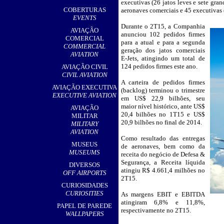
executivas (26 jatos leves e sete gr
,
COBERTURAS
aeronaves comerciais e 45 executivas (
EVENTS
Durante o 2T15, a Companhia
__
AVIAÇÃO
anunciou 102 pedidos firmes
COMERCIAL
para a atual e para a segunda
COMMERCIAL
geração dos jatos comerciais
AVIATION
E-Jets, atingindo um total de
124 pedidos firmes este ano
.
AVIAÇÃO CIVIL
CIVIL AVIATION
A carteira de pedidos firmes
AVIAÇÃO EXECUTIVA
(backlog) terminou o trimestre
EXECUTIVE AVIATION
em US$ 22,9 bilhões, seu
maior nível histórico, ante US$
AVIAÇÃO
20,4 bilhões no 1T15 e US$
MILITAR
20,9 bilhões no final de 2014.
MILITARY
AVIATION
Como resultado das entregas
MUSEUS
de aeronaves, bem como da
MUSEUMS
receita do negócio de Defesa &
Segurança, a Receita líquida
DIVERSOS
atingiu R$ 4.661,4 milhões no
OFF AIRPORTS
2T15.
CURIOSIDADES
CURIOSITIES
As margens EBIT e EBITDA
atingiram 6,8% e 11,8%,
PAPEL DE PAREDE
respectivamente no 2T15.
WALLPAPERS