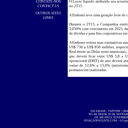
CONTATE-NOS
O Lucro líquido atribuído aos acioni
CONTACT US
no 2T15.
OUTROS SITES
A Embraer teve uma geração livre de 
LINKS
Durante o 2T15, a Companhia emiti
5,050% com vencimento em 2025, dand
de dívidas e para fins corporativos em 
A Embraer reitera suas estimativas 
US$ 730 a US$ 850 milhões, respectiva
Real frente ao Dólar norte-americano,
que deverá ficar entre US$ 5,8 a 
operacional (EBIT) do ano deverá a
variar de 12,6% a 13,6% (anteriorm
permanecem inalteradas.
FACEBOOK
|
TWITTER
|
OR
NO AR DESDE 28 DE NOVEMBR
ON AIR SINCE NOVEMBER 2
AVIAÇÃOPAULISTA.COM
- ©Copyri