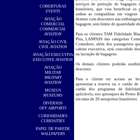
,
serviços de proteção de bagagens n
COBERTURAS
brasileiros, que visa beneficiar os 
EVENTS
ambas as companhias em viagens 
AVIAÇÃO
destino com descontos nas embalagens
COMERCIAL
bagagem, sem limite de quantidade de
COMMERCIAL
AVIATION
Para os clientes TAM Fidelidade Bl
Plus, LANPASS das categorias Com
AVIAÇÃO CIVIL
Comodoro, além dos passageiros qu
CIVIL AVIATION
cabine executiva, será concedido d
na lacração de bagagens.
AVIAÇÃO EXECUTIVA
EXECUTIVE AVIATION
Os demais clientes poderão usufr
AVIAÇÃO
desconto.
MILITAR
MILITARY
Para o cliente ter acesso ao ben
AVIATION
apresentar a reserva ou o cartão d
cartão dos programas de fidelida
MUSEUS
aplicáveis, nos quiosques da Protec 
MUSEUMS
em mais de 20 aeroportos brasileiros.
DIVERSOS
OFF AIRPORTS
CURIOSIDADES
CURIOSITIES
PAPEL DE PAREDE
WALLPAPERS