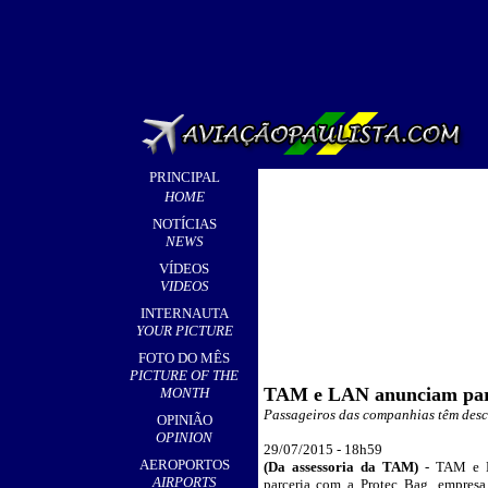
PRINCIPAL
HOME
NOTÍCIAS
NEWS
VÍDEOS
VIDEOS
INTERNAUTA
YOUR PICTURE
FOTO DO MÊS
PICTURE OF THE
TAM e LAN anunciam parc
MONTH
Passageiros das companhias têm desco
OPINIÃO
OPINION
2
9/07/2015 - 18h59
AEROPORTOS
(Da assessoria da TAM)
- TAM e 
AIRPORTS
parceria com a Protec Bag, empresa