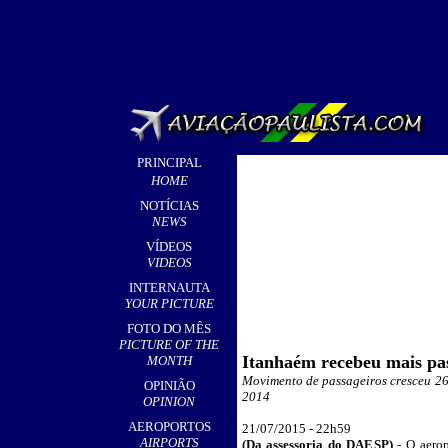
PRINCIPAL
HOME
NOTÍCIAS
NEWS
VÍDEOS
VIDEOS
INTERNAUTA
YOUR PICTURE
FOTO DO MÊS
PICTURE OF THE
Itanhaém recebeu mais pas
MONTH
Movimento de passageiros cresceu 2
OPINIÃO
2014
OPINION
AEROPORTOS
21
/07/2015 - 22h
59
AIRPORTS
(Da assessoria do DAESP)
- O aero