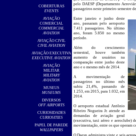
,
pelo DAESP (Departamento Aeroviári
COBERTURAS
passageiros neste primeiro semestre 
EVENTS
AVIAÇÃO
Entre janeiro e junho deste
__
COMERCIAL
ano, passaram pelo aeroporto
COMMERCIAL
7.411 passageiros. No último
AVIATION
ano, foram 5.850 no mesmo
período.
AVIAÇÃO CIVIL
CIVIL AVIATION
Além do crescimento
semestral, houve também
AVIAÇÃO EXECUTIVA
aumento de usuários na
EXECUTIVE AVIATION
comparação entre junho deste
AVIAÇÃO
ano e o mesmo mês de 2014.
MILITAR
MILITARY
A movimentação de
AVIATION
passageiros no último mês
subiu 21,4%, passando de
MUSEUS
1.253, em 2015, para 1.032, em
MUSEUMS
2014.
DIVERSOS
OFF AIRPORTS
O aeroporto estadual Antônio
Ribeiro Nogueira Jr. atende as
CURIOSIDADES
demandas de aviação geral
CURIOSITIES
(executiva, taxi aéreo e aeroclube) 
PAPEL DE PAREDE
movimentação, entre os que operam co
WALLPAPERS
O Daesp administra vinte e seis aerop