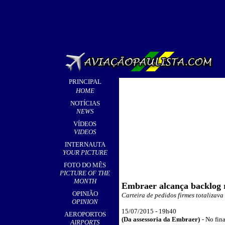
PRINCIPAL
HOME
NOTÍCIAS
NEWS
VÍDEOS
VIDEOS
INTERNAUTA
YOUR PICTURE
FOTO DO MÊS
PICTURE OF THE
MONTH
Embraer alcança backlog r
OPINIÃO
Carteira de pedidos firmes totalizava
OPINION
15
/07/2015 - 19
h40
AEROPORTOS
(Da assessoria d
a Embraer)
- No fin
AIRPORTS