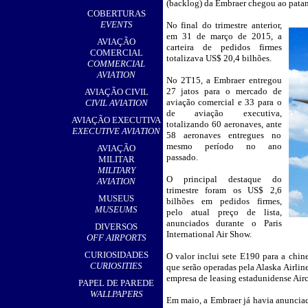
(backlog) da Embraer chegou ao patama
,
COBERTURAS
EVENTS
No final do trimestre anterior,
__
em 31 de março de 2015, a
AVIAÇÃO
carteira de pedidos firmes
COMERCIAL
totalizava US$ 20,4 bilhões.
COMMERCIAL
AVIATION
No 2T15, a Embraer entregou
27 jatos para o mercado de
AVIAÇÃO CIVIL
aviação comercial e 33 para o
CIVIL AVIATION
de aviação executiva,
AVIAÇÃO EXECUTIVA
totalizando 60 aeronaves, ante
EXECUTIVE AVIATION
58 aeronaves entregues no
mesmo período no ano
AVIAÇÃO
passado.
MILITAR
MILITARY
O principal destaque do
AVIATION
trimestre foram os US$ 2,6
MUSEUS
bilhões em pedidos firmes,
MUSEUMS
pelo atual preço de lista,
anunciados durante o Paris
DIVERSOS
International Air Show.
OFF AIRPORTS
CURIOSIDADES
O valor inclui sete E190 para a chin
CURIOSITIES
que serão operadas pela Alaska Airli
empresa de leasing estadunidense Airca
PAPEL DE PAREDE
WALLPAPERS
Em maio, a Embraer já havia anunciad