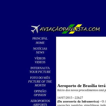
PRINCIPAL
HOME
NOTÍCIAS
NEWS
VÍDEOS
VIDEOS
INTERNAUTA
YOUR PICTURE
FOTO DO MÊS
PICTURE OF THE
Aeroporto de Brasília terá
MONTH
Início dos novos procedimentos está 
OPINIÃO
OPINION
1
4/07/2015 - 22h
27
AEROPORTOS
(Da assessoria da Inframerica)
- O 
AIRPORTS
operações paralelas simultâneas in