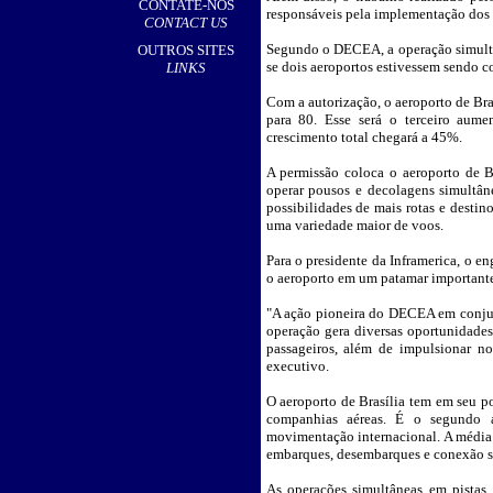
CONTATE-NOS
responsáveis pela implementação dos 
CONTACT US
Segundo o DECEA, a operação simultân
OUTROS SITES
se dois aeroportos estivessem sendo 
LINKS
Com a autorização, o aeroporto de Bra
para 80. Esse será o terceiro aum
crescimento total chegará a 45%.
A permissão coloca o aeroporto de B
operar pousos e decolagens simultân
possibilidades de mais rotas e destin
uma variedade maior de voos.
Para o presidente da Inframerica, o e
o aeroporto em um patamar importante 
"A ação pioneira do DECEA em conjunt
operação gera diversas oportunidades
passageiros, além de impulsionar no
executivo.
O aeroporto de Brasília tem em seu po
companhias aéreas. É o segundo 
movimentação internacional. A média 
embarques, desembarques e conexão s
As operações simultâneas em pistas