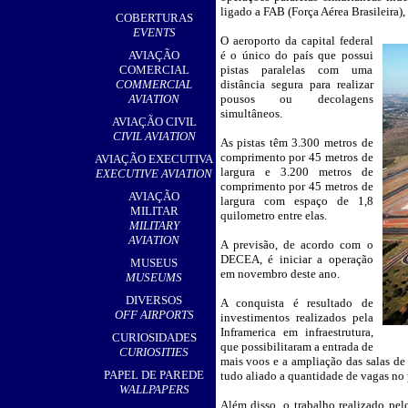
,
ligado a FAB (Força Aérea Brasileira),
COBERTURAS
EVENTS
O aeroporto da capital federal
__
AVIAÇÃO
é o único do país que possui
COMERCIAL
pistas paralelas com uma
COMMERCIAL
distância segura para realizar
AVIATION
pousos ou decolagens
simultâneos.
AVIAÇÃO CIVIL
CIVIL AVIATION
As pistas têm 3.300 metros de
comprimento por 45 metros de
AVIAÇÃO EXECUTIVA
largura e 3.200 metros de
EXECUTIVE AVIATION
comprimento por 45 metros de
AVIAÇÃO
largura com espaço de 1,8
MILITAR
quilometro entre elas.
MILITARY
AVIATION
A previsão, de acordo com o
DECEA, é iniciar a operação
MUSEUS
em novembro deste ano.
MUSEUMS
DIVERSOS
A conquista é resultado de
OFF AIRPORTS
investimentos realizados pela
Inframerica em infraestrutura,
CURIOSIDADES
que possibilitaram a entrada de
CURIOSITIES
mais voos e a ampliação das salas de
PAPEL DE PAREDE
tudo aliado a quantidade de vagas no 
WALLPAPERS
Além disso, o trabalho realizado pel