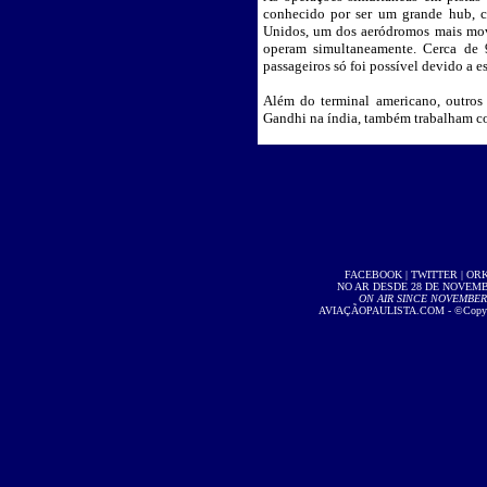
conhecido por ser um grande hub, c
Unidos, um dos aeródromos mais movi
operam simultaneamente. Cerca de 
passageiros só foi possível devido a e
Além do terminal americano, outros 
Gandhi na índia, também trabalham c
FACEBOOK
|
TWITTER
|
OR
NO AR DESDE 28 DE NOVEMBR
ON AIR SINCE NOVEMBER 2
AVIAÇÃOPAULISTA.COM
- ©Copyri