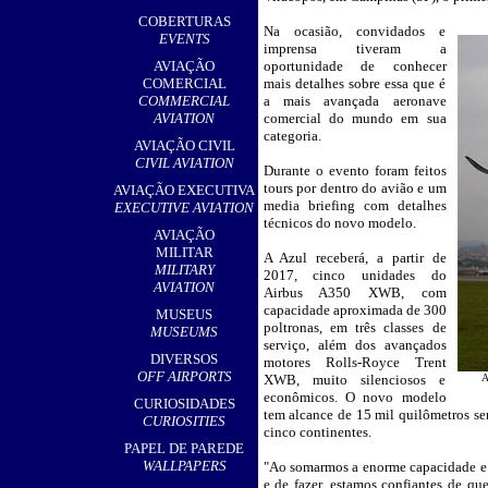
,
COBERTURAS
Na ocasião, convidados e
__
EVENTS
imprensa tiveram a
AVIAÇÃO
oportunidade de conhecer
COMERCIAL
mais detalhes sobre essa que é
COMMERCIAL
a mais avançada aeronave
AVIATION
comercial do mundo em sua
categoria.
AVIAÇÃO CIVIL
CIVIL AVIATION
Durante o evento foram feitos
tours por dentro do avião e um
AVIAÇÃO EXECUTIVA
media briefing com detalhes
EXECUTIVE AVIATION
técnicos do novo modelo.
AVIAÇÃO
MILITAR
A Azul receberá, a partir de
MILITARY
2017, cinco unidades do
AVIATION
Airbus A350 XWB, com
capacidade aproximada de 300
MUSEUS
poltronas, em três classes de
MUSEUMS
serviço, além dos avançados
DIVERSOS
motores Rolls-Royce Trent
OFF AIRPORTS
XWB, muito silenciosos e
A
econômicos. O novo modelo
CURIOSIDADES
tem alcance de 15 mil quilômetros sem
CURIOSITIES
cinco continentes.
PAPEL DE PAREDE
WALLPAPERS
"Ao somarmos a enorme capacidade e a
e de fazer, estamos confiantes de qu