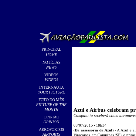
PRINCIPAL
HOME
NOTÍCIAS
NEWS
VÍDEOS
VIDEOS
INTERNAUTA
YOUR PICTURE
FOTO DO MÊS
PICTURE OF THE
Azul e Airbus celebram p
MONTH
Companhia receberá cinco aeronaves 
OPINIÃO
OPINION
08/07/2015 - 19h34
AEROPORTOS
(Da assessoria da Azul)
- A Azul e a
AIRPORTS
Viracopos, em Campinas (SP), o prim