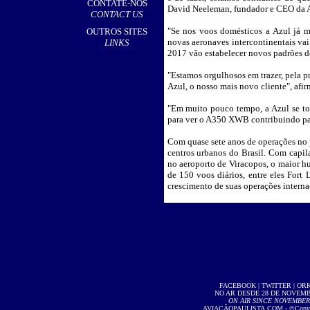
CONTATE-NOS
David Neeleman, fundador e CEO da A
CONTACT US
"Se nos voos domésticos a Azul já m
OUTROS SITES
novas aeronaves intercontinentais va
LINKS
2017 vão estabelecer novos padrões d
"Estamos orgulhosos em trazer, pela p
Azul, o nosso mais novo cliente", afir
"Em muito pouco tempo, a Azul se to
para ver o A350 XWB contribuindo par
Com quase sete anos de operações no p
centros urbanos do Brasil. Com capil
no aeroporto de Viracopos, o maior h
de 150 voos diários, entre eles Fort
crescimento de suas operações interna
FACEBOOK
|
TWITTER
|
OR
NO AR DESDE 28 DE NOVEMBR
ON AIR SINCE NOVEMBER 2
AVIAÇÃOPAULISTA.COM
- ©Copyri