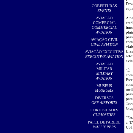
,
Deve
COBERTURAS
capa
EVENTS
AVIAÇÃO
A pa
COMERCIAL
créd
COMMERCIAL
fun
AVIATION
pla
pas
AVIAÇÃO CIVIL
com 
CIVIL AVIATION
viab
Bras
AVIAÇÃO EXECUTIVA
set
EXECUTIVE AVIATION
avia
AVIAÇÃO
MILITAR
"É 
MILITARY
com
AVIATION
Est
con
MUSEUS
mel
MUSEUMS
pas
DIVERSOS
para
OFF AIRPORTS
Trev
Gru
CURIOSIDADES
CURIOSITIES
"Est
PAPEL DE PAREDE
a TA
WALLPAPERS
UST