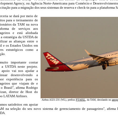
lopment Agency, ou Agência Norte-Americana para Comércio e Desenvolvimento, 
citação para a migração dos seus sistemas de reserva e check-in para a plataforma S
rceria se dará por meio de
__
itos para o treinamento de
cionários da TAM na nova
taforma de serviços aos
sageiros e está alinhada
a estratégia da USTDA de
ilizar as alianças entre o
il e os Estados Unidos em
ores estratégicos como a
ção.
muito importante contar
 a USTDA neste projeto.
e apoio vai nos ajudar a
tinuar desenvolvendo a
hor experiência para os
sageiros que viajam de e
 o Brasil", afirma Rodrigo
izan, diretor de Host do
po LATAM Airlines.
Airbus A321-231 (WL), prefixo
PT-MXL
, da TAM, decolando no
aerop
amos satisfeitos em apoiar
M na seleção do seu novo sistema de gerenciamento de passageiros", afirma L
DA.