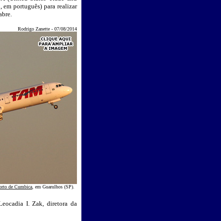
em português) para realizar
abre.
Rodrigo Zanette - 07/08/2014
orto de Cumbica
, em Guarulhos (SP)
.
eocadia I. Zak, diretora da