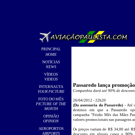
PRINCIPAL
HOME
NOTÍCIAS
NEWS
VÍDEOS
VIDEOS
P
assaredo lança promoção
INTERNAUTA
Companhia dará até 90% de desconto
YOUR PICTURE
FOTO DO MÊS
26/04/2012 - 22h20
PICTURE OF THE
(
Da assessoria da Passaredo
)
-
Até o
MONTH
destinos em que a Passaredo ope
campanha "Feirão Mês das Mães Pass
OPINIÃO
valores promocionais nas passagens aé
OPINION
AEROPORTOS
Os preços variam de R$ 34,00 até R
AIRPORTS
desconto em alguns casos a 90% e