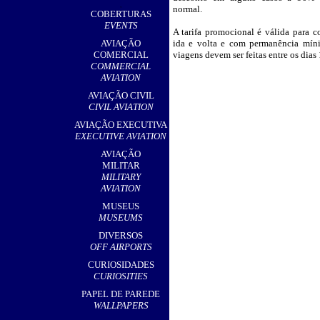
,
normal.
COBERTURAS
EVENTS
A tarifa promocional é válida para c
AVIAÇÃO
ida e volta e com permanência míni
COMERCIAL
viagens devem ser feitas entre os dias 
COMMERCIAL
AVIATION
AVIAÇÃO CIVIL
CIVIL AVIATION
AVIAÇÃO EXECUTIVA
EXECUTIVE AVIATION
AVIAÇÃO
MILITAR
MILITARY
AVIATION
MUSEUS
MUSEUMS
DIVERSOS
OFF AIRPORTS
CURIOSIDADES
CURIOSITIES
PAPEL DE PAREDE
WALLPAPERS