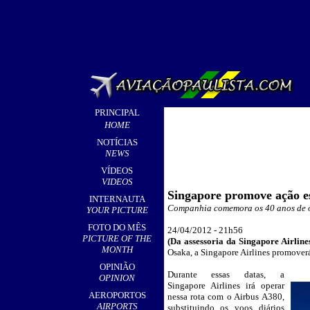
PRINCIPAL
HOME
NOTÍCIAS
NEWS
VÍDEOS
VIDEOS
Singapore promove ação e
INTERNAUTA
Companhia comemora os 40 anos de 
YOUR PICTURE
FOTO DO MÊS
24/04/2012 - 21h56
PICTURE OF THE
(
Da assessoria da Singapore Airline
MONTH
Osaka, a Singapore Airlines promoverá
OPINIÃO
Durante essas datas, a
_
OPINION
Singapore Airlines irá operar
AEROPORTOS
nessa rota com o Airbus A380,
AIRPORTS
substituindo os voos diários