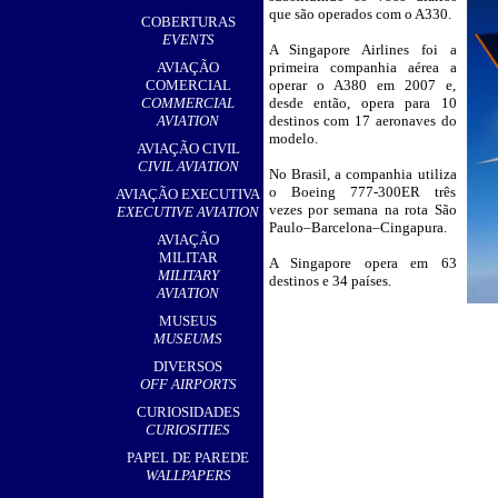
,
que são operados com o A330.
COBERTURAS
EVENTS
A Singapore Airlines foi a
AVIAÇÃO
primeira companhia aérea a
COMERCIAL
operar o A380 em 2007 e,
COMMERCIAL
desde então, opera para 10
AVIATION
destinos com 17 aeronaves do
modelo.
AVIAÇÃO CIVIL
CIVIL AVIATION
No Brasil, a companhia utiliza
o Boeing 777-300ER três
AVIAÇÃO EXECUTIVA
vezes por semana na rota São
EXECUTIVE AVIATION
Paulo–Barcelona–Cingapura.
AVIAÇÃO
MILITAR
A Singapore opera em 63
MILITARY
destinos e 34 países.
AVIATION
MUSEUS
MUSEUMS
DIVERSOS
OFF AIRPORTS
CURIOSIDADES
CURIOSITIES
PAPEL DE PAREDE
WALLPAPERS