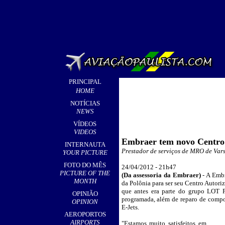
PRINCIPAL
HOME
NOTÍCIAS
NEWS
VÍDEOS
VIDEOS
Embraer tem novo Centro 
INTERNAUTA
Prestador de serviços de MRO de Var
YOUR PICTURE
FOTO DO MÊS
24/04/2012 - 21h47
PICTURE OF THE
(
Da assessoria da Embraer
)
-
A Embr
MONTH
da Polônia para ser seu Centro Autori
que antes era parte do grupo LOT Po
OPINIÃO
programada, além de reparo de compo
OPINION
E-Jets.
AEROPORTOS
AIRPORTS
"Estamos muito satisfeitos em
_