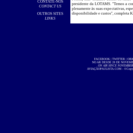
CONTATE-NOS
presidente da LOTAMS. "Temos a conf
CONTACT US
plenamente às suas expectativas, esp
disponibilidade e custos", completa K
OUTROS SITES
LINKS
FACEBOOK
|
TWITTER
|
OR
NO AR DESDE 28 DE NOVEMBR
ON AIR SINCE NOVEMBER 2
AVIAÇÃOPAULISTA.COM
- ©Copyri