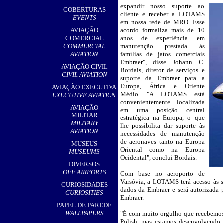
,
expandir nosso suporte ao
COBERTURAS
cliente e receber a LOTAMS
EVENTS
em nossa rede de MRO. Esse
AVIAÇÃO
acordo formaliza mais de 10
COMERCIAL
anos de experiência em
COMMERCIAL
manutenção prestada às
AVIATION
famílias de jatos comerciais
Embraer", disse Johann C.
AVIAÇÃO CIVIL
Bordais, diretor de serviços e
CIVIL AVIATION
suporte da Embraer para a
Europa, África e Oriente
AVIAÇÃO EXECUTIVA
Médio. "A LOTAMS está
EXECUTIVE AVIATION
convenientemente localizada
AVIAÇÃO
em uma posição central
MILITAR
estratégica na Europa, o que
MILITARY
lhe possibilita dar suporte às
AVIATION
necessidades de manutenção
de aeronaves tanto na Europa
MUSEUS
Oriental como na Europa
MUSEUMS
Ocidental", conclui Bordais.
DIVERSOS
OFF AIRPORTS
Com base no aeroporto de
Varsóvia, a LOTAMS terá acesso às so
CURIOSIDADES
dados da Embraer e será autorizada p
CURIOSITIES
Embraer.
PAPEL DE PAREDE
WALLPAPERS
"É com muito orgulho que recebemos 
Polish, mas estamos desenvolvendo i