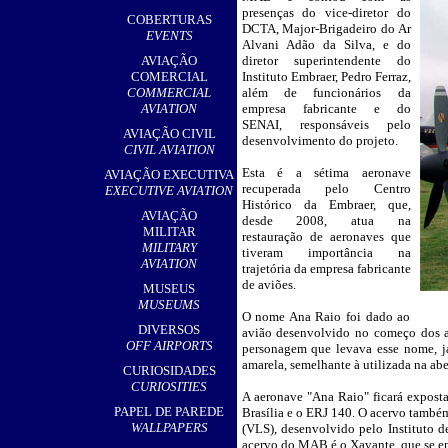
,
presenças do vice-diretor do
COBERTURAS
DCTA, Major-Brigadeiro do Ar
EVENTS
Alvani Adão da Silva, e do
AVIAÇÃO
diretor superintendente do
COMERCIAL
Instituto Embraer, Pedro Ferraz,
COMMERCIAL
além de funcionários da
AVIATION
empresa fabricante e do
SENAI, responsáveis pelo
AVIAÇÃO CIVIL
desenvolvimento do projeto.
CIVIL AVIATION
Esta é a sétima aeronave
AVIAÇÃO EXECUTIVA
recuperada pelo Centro
EXECUTIVE AVIATION
Histórico da Embraer, que,
AVIAÇÃO
desde 2008, atua na
MILITAR
restauração de aeronaves que
MILITARY
tiveram importância na
AVIATION
trajetória da empresa fabricante
de aviões.
MUSEUS
MUSEUMS
O nome Ana Raio foi dado ao
DIVERSOS
avião desenvolvido no começo dos 
OFF AIRPORTS
personagem que levava esse nome, já
amarela, semelhante à utilizada na abe
CURIOSIDADES
CURIOSITIES
A aeronave "Ana Raio" ficará expost
PAPEL DE PAREDE
Brasília e o ERJ 140. O acervo també
WALLPAPERS
(VLS), desenvolvido pelo Instituto d
acervo do MAB é o Xavante, que se en