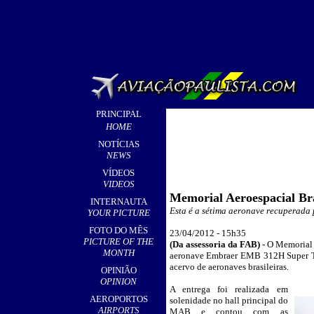
PRINCIPAL
HOME
NOTÍCIAS
NEWS
VÍDEOS
VIDEOS
Memorial Aeroespacial Br
INTERNAUTA
Esta é a sétima aeronave recuperada 
YOUR PICTURE
FOTO DO MÊS
23/04/2012 - 15h35
PICTURE OF THE
(Da assessoria da FAB
)
-
O Memorial A
MONTH
aeronave Embraer EMB 312H Super Tu
acervo de aeronaves brasileiras.
OPINIÃO
OPINION
A entrega foi realizada em
_
AEROPORTOS
solenidade no hall principal do
AIRPORTS
MAB e contou com as