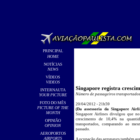
PRINCIPAL
HOME
NOTÍCIAS
NEWS
VÍDEOS
VIDEOS
Singapore registra cresci
INTERNAUTA
Número de passageiros transportado
YOUR PICTURE
FOTO DO MÊS
20/04/2012 - 21h59
PICTURE OF THE
(Da assessoria da Singapore Airli
MONTH
Singapore Airlines divulgou que n
crescimento de 10,4% na quantid
OPINIÃO
transportados, comparando ao me
OPINION
passado.
AEROPORTOS
AIRPORTS
A ocupação das aeronaves também au