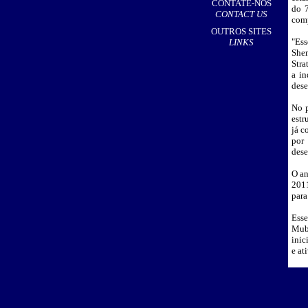
CONTATE-NOS
do 7
CONTACT US
comp
OUTROS SITES
"Es
LINKS
Shem
Stra
a in
dese
No p
estr
já c
por
dese
O an
2011
para
Esse
Mub
inic
e at