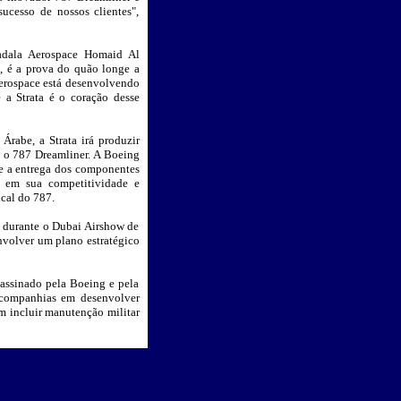
cesso de nossos clientes",
badala Aerospace Homaid Al
, é a prova do quão longe a
erospace está desenvolvendo
 a Strata é o coração desse
rabe, a Strata irá produzir
ra o 787 Dreamliner. A Boeing
 e a entrega dos componentes
o em sua competitividade e
ical do 787.
i durante o Dubai Airshow de
envolver um plano estratégico
assinado pela Boeing e pela
 companhias em desenvolver
em incluir manutenção militar