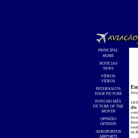
PRINCIPAL
HOME
NOTÍCIAS
NEWS
VÍDEOS
VIDEOS
Em
INTERNAUTA
Stra
YOUR PICTURE
FOTO DO MÊS
18/0
PICTURE OF THE
(
Da 
MONTH
cont
loca
OPINIÃO
diss
OPINION
esta
AEROPORTOS
da B
AIRPORTS