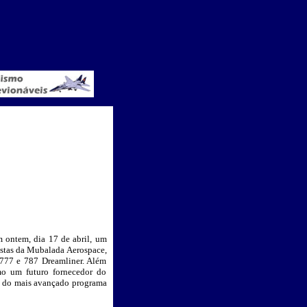
ontem, dia 17 de abril, um
ostas da Mubalada Aerospace,
 777 e 787 Dreamliner. Além
mo um futuro fornecedor do
em do mais avançado programa