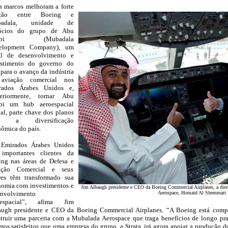
s marcos melhoram a forte
_
ação entre Boeing e
badala, unidade de
ócios do grupo de Abu
abi (Mubadala
elopment Company), um
al de desenvolvimento e
estimento do governo do
 para o avanço da indústria
aviação comercial nos
rados Árabes Unidos e,
teriormente, tornar Abu
bi um hub aeroespacial
al, parte chave dos planos
a a diversificação
ômica do país.
 Emirados Árabes Unidos
 importantes clientes da
ng nas áreas de Defesa e
ação Comercial e seus
res têm transformado sua
omia com investimentos e
Jim Albaugh presidente e CEO da Boeing Commercial Airplanes, a direit
envolvimento
Aerospace, Homaid Al Shemmari.
oespacial”, afima Jim
augh presidente e CEO da Boeing Commercial Airplanes. “A Boeing está comp
truir uma parceria com a Mubalada Aerospace que traga benefícios de longo pra
mos satisfeitos que uma empresa do grupo, a Strata, irá agora apoiar a produção 