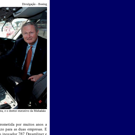
Divulgação - Boeing
a, e o diretor executivo da Mubadala
rometida por muitos anos a
zo para as duas empresas. E
do inovador 787 Dreamliner e