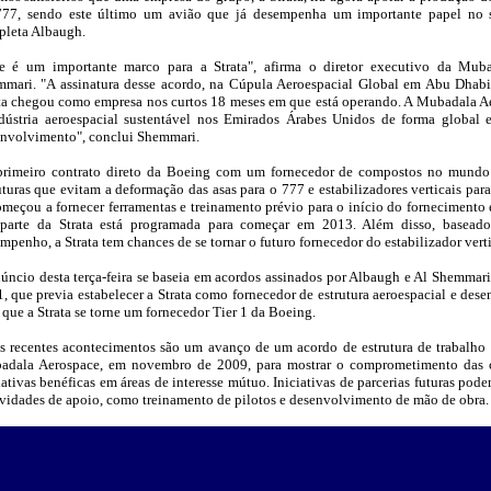
77, sendo este último um avião que já desempenha um importante papel no su
leta Albaugh.
se é um importante marco para a Strata", afirma o diretor executivo da Mu
mari. "A assinatura desse acordo, na Cúpula Aeroespacial Global em Abu Dhabi
ta chegou como empresa nos curtos 18 meses em que está operando. A Mubadala A
dústria aeroespacial sustentável nos Emirados Árabes Unidos de forma global e
nvolvimento", conclui Shemmari.
rimeiro contrato direto da Boeing com um fornecedor de compostos no mundo Á
uturas que evitam a deformação das asas para o 777 e estabilizadores verticais pa
omeçou a fornecer ferramentas e treinamento prévio para o início do fornecimento
 parte da Strata está programada para começar em 2013. Além disso, basead
mpenho, a Strata tem chances de se tornar o futuro fornecedor do estabilizador vert
úncio desta terça-feira se baseia em acordos assinados por Albaugh e Al Shemmar
, que previa estabelecer a Strata como fornecedor de estrutura aeroespacial e des
 que a Strata se torne um fornecedor Tier 1 da Boeing.
s recentes acontecimentos são um avanço de um acordo de estrutura de trabalho 
adala Aerospace, em novembro de 2009, para mostrar o comprometimento das
iativas benéficas em áreas de interesse mútuo. Iniciativas de parcerias futuras pod
ividades de apoio, como treinamento de pilotos e desenvolvimento de mão de obra.