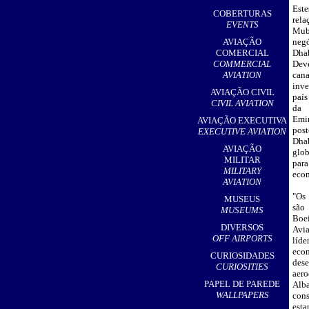
,
Este
COBERTURAS
rel
EVENTS
Mu
AVIAÇÃO
neg
COMERCIAL
Dh
COMMERCIAL
Dev
AVIATION
can
inv
AVIAÇÃO CIVIL
país
CIVIL AVIATION
da 
Emi
AVIAÇÃO EXECUTIVA
pos
EXECUTIVE AVIATION
Dha
AVIAÇÃO
glob
MILITAR
par
MILITARY
econ
AVIATION
"Os
MUSEUS
são
MUSEUMS
Boei
DIVERSOS
Avi
OFF AIRPORTS
líde
econ
CURIOSIDADES
des
CURIOSITIES
aer
PAPEL DE PAREDE
Alb
WALLPAPERS
cons
esta