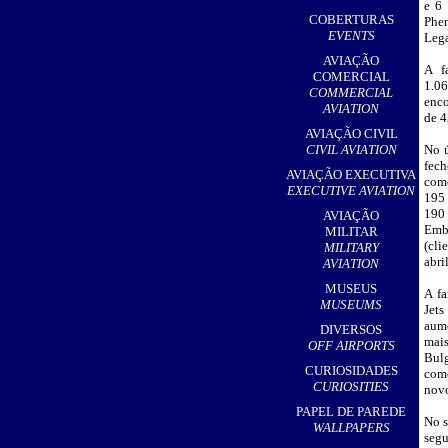
e 6
,
COBERTURAS
Phe
EVENTS
Lega
AVIAÇÃO
A f
COMERCIAL
1.
COMMERCIAL
enc
AVIATION
de 4
AVIAÇÃO CIVIL
CIVIL AVIATION
No ú
fec
AVIAÇÃO EXECUTIVA
come
EXECUTIVE AVIATION
195
190 
AVIAÇÃO
Emb
MILITAR
(cl
MILITARY
abril
AVIATION
MUSEUS
A fa
MUSEUMS
Jet
aum
DIVERSOS
mais
OFF AIRPORTS
Bulg
CURIOSIDADES
come
CURIOSITIES
novo
PAPEL DE PAREDE
No s
WALLPAPERS
segu