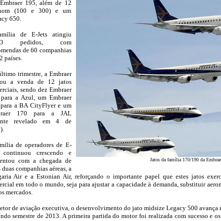
 Embraer 195, além de 12
nom (100 e 300) e um
cy 650.
amília de E-Jets atingiu
063 pedidos, com
omendas de 60 companhias
2 países.
ltimo trimestre, a Embraer
hou a venda de 12 jatos
rciais, sendo dez Embraer
 para a Azul, um Embraer
para a BA CityFlyer e um
raer 170 para a JAL
iente revelado em 4 de
).
mília de operadores de E-
s continuou crescendo e
entou com a chegada de
Jatos da família 170/190 da Embrae
 duas companhias aéreas, a
aria Air e a Estonian Air, reforçando o importante papel que estes jatos ex
rcial em todo o mundo, seja para ajustar a capacidade à demanda, substituir aero
s mercados.
etor de aviação executiva, o desenvolvimento do jato midsize Legacy 500 avança 
ndo semestre de 2013. A primeira partida do motor foi realizada com sucesso e os 