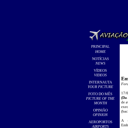
PRINCIPAL
HOME
NOTÍCIAS
NEWS
VÍDEOS
VIDEOS
Emb
INTERNAUTA
Fora
YOUR PICTURE
17/0
FOTO DO MÊS
(
Da 
PICTURE OF THE
de a
MONTH
exec
OPINIÃO
(bac
OPINION
A e
AEROPORTOS
Emb
AIRPORTS