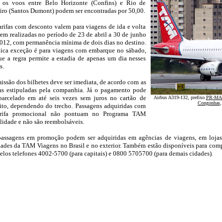
a os voos entre Belo Horizonte (Confins) e Rio de
iro (Santos Dumont) podem ser encontradas por 50,00.
arifas com desconto valem para viagens de ida e volta
rem realizadas no período de 23 de abril a 30 de junho
012, com permanência mínima de dois dias no destino.
ica exceção é para viagens com embarque no sábado,
ue a regra permite a estadia de apenas um dia nesses
s.
issão dos bilhetes deve ser imediata, de acordo com as
as estipuladas pela companhia. Já o pagamento pode
parcelado em até seis vezes sem juros no cartão de
Airbus A319-132, prefixo
PR-MA
Congonhas
,
ito, dependendo do trecho. Passagens adquiridas com
arifa promocional não pontuam no Programa TAM
lidade e não são reembolsáveis.
passagens em promoção podem ser adquiridas em agências de viagens, em loj
ades da TAM Viagens no Brasil e no exterior. Também estão disponíveis para comp
elos telefones 4002-5700 (para capitais) e 0800 5705700 (para demais cidades).