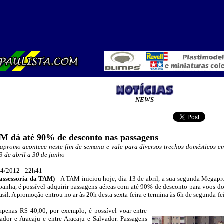
NEWS
M dá até 90% de desconto nas passagens
promo acontece neste fim de semana e vale para diversos trechos domésticos em
3 de abril a 30 de junho
4/2012 - 22h41
assessoria d
a TAM)
-
A TAM iniciou hoje, dia 13 de abril, a sua segunda Megapr
anha, é possível adquirir passagens aéreas com até 90% de desconto para voos d
asil. A promoção entrou no ar às 20h desta sexta-feira e termina às 6h de segunda-fei
apenas R$ 40,00, por exemplo, é possível voar entre
_
ador e Aracaju e entre Aracaju e Salvador. Passagens