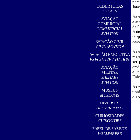
par
,
COBERTURAS
Jane
EVENTS
As t
AVIAÇÃO
a se
COMERCIAL
de 2
COMMERCIAL
A ún
AVIATION
já q
AVIAÇÃO CIVIL
caso
CIVIL AVIATION
A em
AVIAÇÃO EXECUTIVA
regr
EXECUTIVE AVIATION
ser 
créd
AVIAÇÃO
a t
MILITAR
Fide
MILITARY
AVIATION
As 
MUSEUS
unid
MUSEUMS
ou p
DIVERSOS
OFF AIRPORTS
CURIOSIDADES
CURIOSITIES
PAPEL DE PAREDE
WALLPAPERS