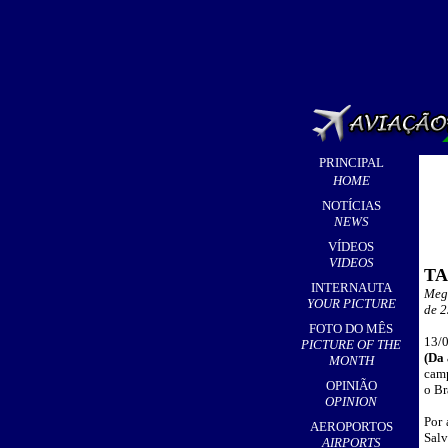
PRINCIPAL
HOME
NOTÍCIAS
NEWS
VÍDEOS
VIDEOS
TA
INTERNAUTA
Mega
YOUR PICTURE
de 2
FOTO DO MÊS
13/0
PICTURE OF THE
(
Da 
MONTH
camp
OPINIÃO
o Br
OPINION
Por 
AEROPORTOS
Salv
AIRPORTS