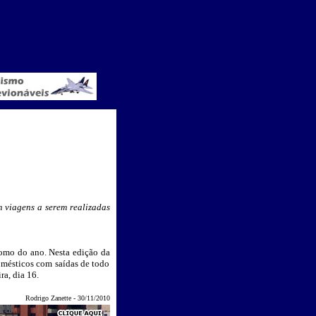
 viagens a serem realizadas
omo do ano. Nesta edição da
omésticos com saídas de todo
ra, dia 16.
Rodrigo Zanette - 30/11/2010