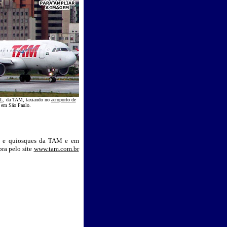
L
, da TAM, taxiando no
aeroporto de
 em São Paulo.
as e quiosques da TAM e em
ra pelo site
www.tam.com.br