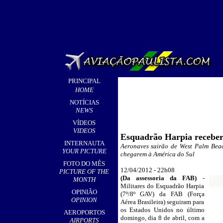
PRINCIPAL
HOME
NOTÍCIAS
NEWS
VÍDEOS
VIDEOS
Esquadrão Harpia receber
INTERNAUTA
Aeronaves sairão de West Palm Bea
YOUR PICTURE
chegarem à América do Sul
FOTO DO MÊS
12/04/2012 - 22h08
_
PICTURE OF THE
(
Da assessoria da
FAB)
-
MONTH
Militares do Esquadrão Harpia
OPINIÃO
(7º/8º GAV) da FAB (Força
OPINION
Aérea Brasileira) seguiram para
os Estados Unidos no último
AEROPORTOS
domingo, dia 8 de abril, com a
AIRPORTS