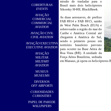
missão de trasladar para o
,
COBERTURAS
Brasil mais dois helicópteros
EVENTS
Sikorsky H-60L BlackHawk.
AVIAÇÃO
As duas aeronaves, de prefixo
COMERCIAL
FAB 8914 e FAB 8915, sairão
COMMERCIAL
de West Palm Beach (EUA) e
AVIATION
sobrevoarão a região do mar do
AVIAÇÃO CIVIL
Caribe e América Central até
CIVIL AVIATION
chegarem à América do Sul,
sendo o primeiro pouso em
AVIAÇÃO EXECUTIVA
território brasileiro previsto
EXECUTIVE AVIATION
para ocorrer na Base Aérea de
Boa Vista (RR). A unidade da
AVIAÇÃO
Força Aérea Brasileira, sediada
MILITAR
em Manaus, já opera os helicópteros
MILITARY
AVIATION
MUSEUS
MUSEUMS
DIVERSOS
OFF AIRPORTS
CURIOSIDADES
CURIOSITIES
PAPEL DE PAREDE
WALLPAPERS