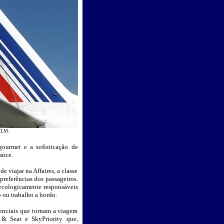
 KLM.
gourmet e a sofisticação de
ance.
 viajar na Affaires, a classe
preferências dos passageiros.
s ecologicamente responsáveis
 ou trabalho a bordo.
renciais que tornam a viagem
 & Seat e SkyPriority que,