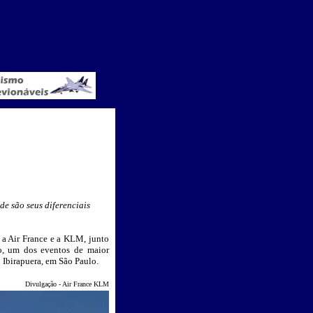
e são seus diferenciais
, a Air France e a KLM, junto
o, um dos eventos de maior
 Ibirapuera, em São Paulo.
Divulgação - Air France KLM