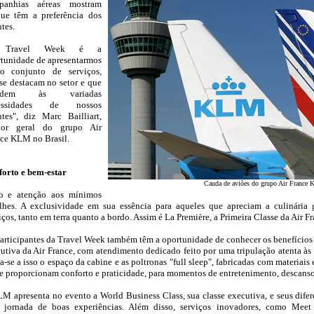
panhias aéreas mostram
ue têm a preferência dos
ntes.
 Travel Week é a
tunidade de apresentarmos
so conjunto de serviços,
se destacam no setor e que
endem às variadas
essidades de nossos
ntes", diz Marc Bailliart,
etor geral do grupo Air
ce KLM no Brasil.
orto e bem-estar
Cauda de aviões do grupo Air France
o e atenção aos mínimos
lhes. A exclusividade em sua essência para aqueles que apreciam a culinária 
iços, tanto em terra quanto a bordo. Assim é La Première, a Primeira Classe da Air Fr
articipantes da Travel Week também têm a oportunidade de conhecer os benefícios de
utiva da Air France, com atendimento dedicado feito por uma tripulação atenta às 
-se a isso o espaço da cabine e as poltronas "full sleep", fabricadas com materiai
e proporcionam conforto e praticidade, para momentos de entretenimento, descanso
M apresenta no evento a World Business Class, sua classe executiva, e seus dife
 jornada de boas experiências. Além disso, serviços inovadores, como Meet