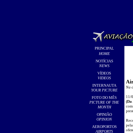
PRINCIPAL
HOME
NOTÍCIAS
NEWS
VÍDEOS
VIDEOS
Ai
INTERNAUTA
Na o
YOUR PICTURE
11/0
FOTO DO MÊS
(Da 
PICTURE OF THE
com 
MONTH
pres
OPINIÃO
OPINION
Rec
pela
AEROPORTOS
ofe
AIRPORTS