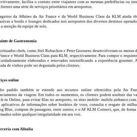
ectivamente, facilita o contato entre viajantes com as mesmas preferências ou int
clientes uma série de serviços prioritários em aeroportos.
ageiros da Affaires da Air France e da World Business Class da KLM ainda tê
usivas a bordo e lounges dedicados nos aeroportos dos diversos destinos operad
 a atenção da equipe de solo.
uinte de Gastronomia
eituados chefs, como Jöel Robuchon e Peter Goossens desenvolveram os menus da 
France e World Business Class para KLM, respectivamente. Para compor o requinte, 
cuidadosamente elaborados e renovados intensificando a experiência gourmet. 
nada de vinhos pode ser degustada pelos clientes.
iços online
lto padrão também se estende aos recursos online oferecidos pela Air Fr
nciamento da viagem. Em todos os momentos, os clientes podem usufruir das v
k-in Online, para evitar filas no aeroporto; os sites mobile- mobile.airfrance.co
aplicativos de informações sobre horários de voos, consulta e resgate de mil
ng Blue, compras de passagens, entre outros; e o AF KLM Connect, que, de forma 
rmados sobre qualquer irregularidade em seu voo.
rceria com Alitalia