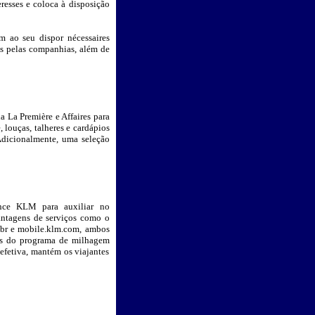
eresses e coloca à disposição
m ao seu dispor nécessaires
os pelas companhias, além de
La Première e Affaires para
louças, talheres e cardápios
Adicionalmente, uma seleção
ance KLM para auxiliar no
antagens de serviços como o
m.br e mobile.klm.com, ambos
has do programa de milhagem
efetiva, mantém os viajantes