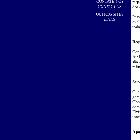
CONTATE-NOS
resp
CONTACT US
dos 
OUTROS SITES
Pass
LINKS
excl
toda
Req
Conc
Air 
são 
refi
Serv
O a
gere
Chec
com 
Flyi
info
A pa