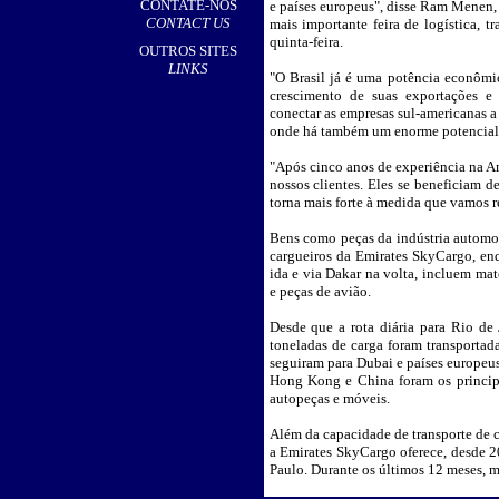
CONTATE-NOS
e países europeus", disse Ram Menen, 
CONTACT US
mais importante feira de logística, 
quinta-feira.
OUTROS SITES
LINKS
"O Brasil já é uma potência econômic
crescimento de suas exportações e
conectar as empresas sul-americanas a
onde há também um enorme potencial 
"Após cinco anos de experiência na A
nossos clientes. Eles se beneficiam d
torna mais forte à medida que vamos
Bens como peças da indústria automot
cargueiros da Emirates SkyCargo, enq
ida e via Dakar na volta, incluem mat
e peças de avião.
Desde que a rota diária para Rio de
toneladas de carga foram transportada
seguiram para Dubai e países europeu
Hong Kong e China foram os principa
autopeças e móveis.
Além da capacidade de transporte de 
a Emirates SkyCargo oferece, desde 
Paulo. Durante os últimos 12 meses, m