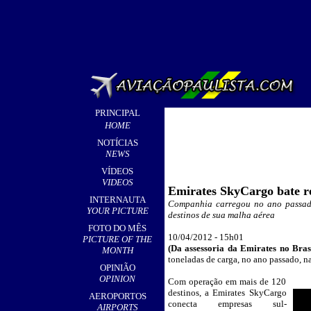
PRINCIPAL
HOME
NOTÍCIAS
NEWS
VÍDEOS
VIDEOS
Emirates SkyCargo bate r
INTERNAUTA
Companhia carregou no ano passado
YOUR PICTURE
destinos de sua malha aérea
FOTO DO MÊS
10/04/2012 - 15h01
PICTURE OF THE
(Da assessoria da
Emirates no Bras
MONTH
toneladas de carga, no ano passado, na
OPINIÃO
OPINION
Com operação em mais de 120
_
destinos, a Emirates SkyCargo
AEROPORTOS
conecta empresas sul-
AIRPORTS