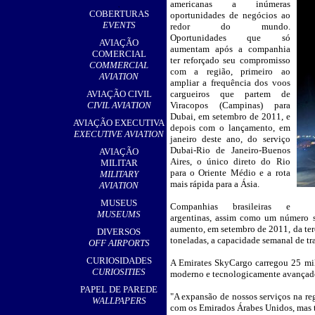
americanas a inúmeras
,
COBERTURAS
oportunidades de negócios ao
EVENTS
redor do mundo.
Oportunidades que só
AVIAÇÃO
aumentam após a companhia
COMERCIAL
ter reforçado seu compromisso
COMMERCIAL
com a região, primeiro ao
AVIATION
ampliar a frequência dos voos
AVIAÇÃO CIVIL
cargueiros que partem de
CIVIL AVIATION
Viracopos (Campinas) para
Dubai, em setembro de 2011, e
AVIAÇÃO EXECUTIVA
depois com o lançamento, em
EXECUTIVE AVIATION
janeiro deste ano, do serviço
Dubai-Rio de Janeiro-Buenos
AVIAÇÃO
Aires, o único direto do Rio
MILITAR
para o Oriente Médio e a rota
MILITARY
mais rápida para a Ásia.
AVIATION
MUSEUS
Companhias brasileiras e
MUSEUMS
argentinas, assim como um número s
aumento, em setembro de 2011, da ter
DIVERSOS
toneladas, a capacidade semanal de tra
OFF AIRPORTS
CURIOSIDADES
A Emirates SkyCargo carregou 25 mil
CURIOSITIES
moderno e tecnologicamente avançado 
PAPEL DE PAREDE
"A expansão de nossos serviços na re
WALLPAPERS
com os Emirados Árabes Unidos, mas 