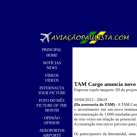
PRINCIPAL
HOME
NOTÍCIAS
NEWS
VÍDEOS
VIDEOS
TAM Cargo anuncia novo 
INTERNAUTA
Empresa expõe maquete 3D do projeto
YOUR PICTURE
10/04/2012 - 20h19
FOTO DO MÊS
(Da assessoria da
TA
M)
-
A TAM Cargo
PICTURE OF THE
o investimento em um novo termina
MONTH
movimentação de 1.000 toneladas por 
OPINIÃO
de oito vezes em relação ao potencia
OPINION
A construção tem início previsto para 
AEROPORTOS
Os participantes da Intermodal, uma 
AIRPORTS