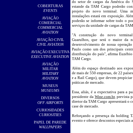
do setor de cargas da América do S
,
COBERTURAS
estande da TAM Cargo poderão conh
EVENTS
projeto do novo terminal. Uma 
instalações estará em exposição. Além
AVIAÇÃO
poderão se informar sobre todo o por
COMERCIAL
serviços da unidade de cargas da TAM
COMMERCIAL
AVIATION
"A construção do novo termina
AVIAÇÃO CIVIL
Guarulhos, que será o maior da no
CIVIL AVIATION
desenvolvimento de nossa operação
Paulo como um dos principais cent
AVIAÇÃO EXECUTIVA
distribuição do país", afirma Euzébio 
EXECUTIVE AVIATION
TAM Cargo.
AVIAÇÃO
Além do espaço destinado aos expos
MILITAR
de mais de 550 empresas, de 22 países 
MILITARY
e a Rail Cargo), que devem propiciar
AVIATION
práticas de mercado.
MUSEUS
MUSEUMS
Essa, aliás, é a expectativa para a 
presidente da
Wine.com.br
, prevista 
DIVERSOS
diretor da TAM Cargo apresentará o co
OFF AIRPORTS
case de mercado.
CURIOSIDADES
CURIOSITIES
Reforçando a presença da holding T
evento e oferece descontos especiais ao
PAPEL DE PAREDE
WALLPAPERS