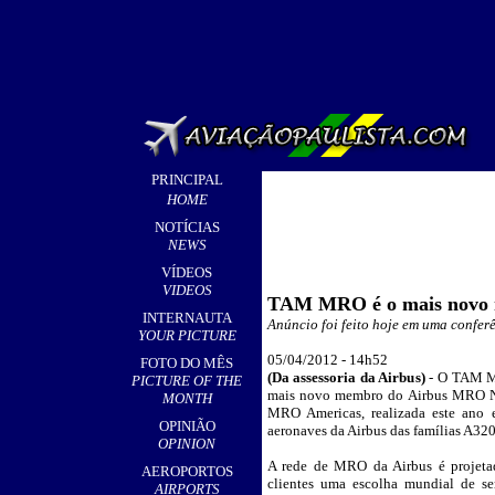
PRINCIPAL
HOME
NOTÍCIAS
NEWS
VÍDEOS
VIDEOS
TAM MRO é o mais novo
INTERNAUTA
Anúncio foi feito hoje em uma confer
YOUR PICTURE
05
/04/2012 - 14h52
FOTO DO MÊS
(
Da assessoria da Airbus
)
-
O TAM MRO
PICTURE OF THE
mais novo membro do Airbus MRO Netw
MONTH
MRO Americas, realizada este ano
OPINIÃO
aeronaves da Airbus das famílias A32
OPINION
A rede de MRO da Airbus é projetad
AEROPORTOS
clientes uma escolha mundial de se
AIRPORTS