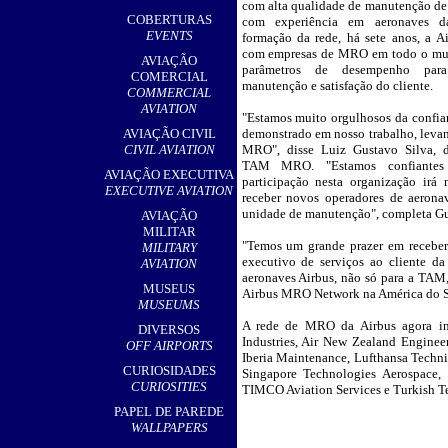
com alta qualidade de manutenção d
,
COBERTURAS
com experiência em aeronaves d
EVENTS
formação da rede, há sete anos, a A
com empresas de MRO em todo o mun
AVIAÇÃO
parâmetros de desempenho para
COMERCIAL
manutenção e satisfação do cliente.
COMMERCIAL
AVIATION
"Estamos muito orgulhosos da confia
AVIAÇÃO CIVIL
demonstrado em nosso trabalho, levan
CIVIL AVIATION
MRO", disse Luiz Gustavo Silva, d
TAM MRO. "Estamos confiante
AVIAÇÃO EXECUTIVA
participação nesta organização irá
EXECUTIVE AVIATION
receber novos operadores de aerona
unidade de manutenção", completa Gu
AVIAÇÃO
MILITAR
"Temos um grande prazer em recebe
MILITARY
executivo de serviços ao cliente
AVIATION
aeronaves Airbus, não só para a TAM
MUSEUS
Airbus MRO Network na América do Su
MUSEUMS
A rede de MRO da Airbus agora inc
DIVERSOS
Industries, Air New Zealand Engine
OFF AIRPORTS
Iberia Maintenance, Lufthansa Tech
CURIOSIDADES
Singapore Technologies Aerospace
CURIOSITIES
TIMCO Aviation Services e Turkish T
PAPEL DE PAREDE
WALLPAPERS