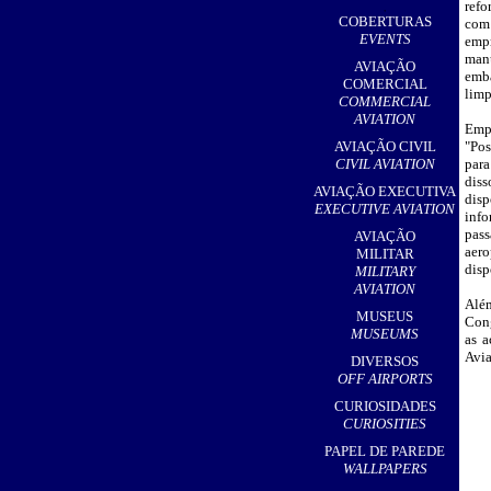
refo
,
COBERTURAS
com
EVENTS
emp
manu
AVIAÇÃO
emba
COMERCIAL
limp
COMMERCIAL
AVIATION
Emp
AVIAÇÃO CIVIL
"Pos
CIVIL AVIATION
para
dis
AVIAÇÃO EXECUTIVA
dis
EXECUTIVE AVIATION
inf
pass
AVIAÇÃO
aero
MILITAR
disp
MILITARY
AVIATION
Além
MUSEUS
Cong
MUSEUMS
as a
Avia
DIVERSOS
OFF AIRPORTS
CURIOSIDADES
CURIOSITIES
PAPEL DE PAREDE
WALLPAPERS