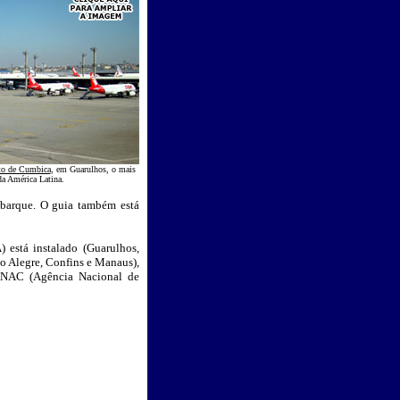
to de Cumbica
, em Guarulhos, o mais
a América Latina.
barque. O guia também está
 está instalado (Guarulhos,
to Alegre, Confins e Manaus),
 ANAC (Agência Nacional de