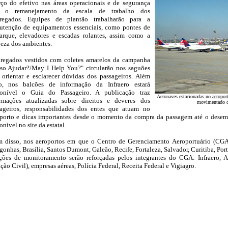
rço do efetivo nas áreas operacionais e de segurança
 o remanejamento da escala de trabalho dos
regados. Equipes de plantão trabalharão para a
tenção de equipamentos essenciais, como pontes de
rque, elevadores e escadas rolantes, assim como a
eza dos ambientes.
regados vestidos com coletes amarelos da campanha
so Ajudar?/May I Help You?" circularão nos saguões
 orientar e esclarecer dúvidas dos passageiros. Além
so, nos balcões de informação da Infraero estará
ponível o Guia do Passageiro. A publicação traz
Aeronaves estacionadas no
aeropor
ormações atualizadas sobre direitos e deveres dos
movimentado d
ageiros, responsabilidades dos entes que atuam no
porto e dicas importantes desde o momento da compra da passagem até o desem
onível no
site da estatal
.
 disso, nos aeroportos em que o Centro de Gerenciamento Aeroportuário (CGA)
onhas, Brasília, Santos Dumont, Galeão, Recife, Fortaleza, Salvador, Curitiba, Por
ções de monitoramento serão reforçadas pelos integrantes do CGA: Infraero,
ção Civil), empresas aéreas, Polícia Federal, Receita Federal e Vigiagro.