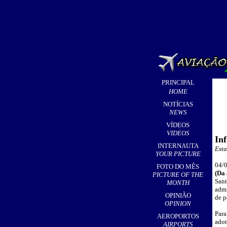
PRINCIPAL
HOME
NOTÍCIAS
NEWS
VÍDEOS
VIDEOS
Inf
INTERNAUTA
Esta
YOUR PICTURE
0
4/
FOTO DO MÊS
(
Da 
PICTURE OF THE
San
MONTH
admi
OPINIÃO
de p
OPINION
Para
AEROPORTOS
adot
AIRPORTS