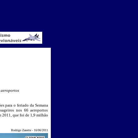
 aeroportos
ções para o feriado da Semana
sageiros nos 66 aeroportos
 2011, que foi de 1,9 milhão
Rodrigo Zanette - 16/06/2011