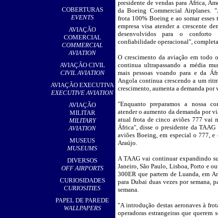
presidente de vendas para África, Am
,
COBERTURAS
da Boeing Commercial Airplanes.
EVENTS
frota 100% Boeing e ao somar esses tr
empresa visa atender a crescente d
AVIAÇÃO
desenvolvidos para o conforto 
COMERCIAL
confiabilidade operacional", completa
COMMERCIAL
AVIATION
O crescimento da aviação em todo o
AVIAÇÃO CIVIL
continua ultrapassando a média mu
CIVIL AVIATION
mais pessoas voando para e da Áfr
Angola continua crescendo a um rit
AVIAÇÃO EXECUTIVA
crescimento, aumenta a demanda por v
EXECUTIVE AVIATION
"Enquanto preparamos a nossa co
AVIAÇÃO
atender o aumento da demanda por vi
MILITAR
atual frota de cinco aviões 777 vai
MILITARY
África", disse o presidente da TAAG 
AVIATION
aviões Boeing, em especial o 777, e 
MUSEUS
Araújo.
MUSEUMS
A TAAG vai continuar expandindo sua 
DIVERSOS
Janeiro, São Paulo, Lisboa, Porto e 
OFF AIRPORTS
300ER que partem de Luanda, em Ang
CURIOSIDADES
para Dubai duas vezes por semana, pa
CURIOSITIES
semana.
PAPEL DE PAREDE
"A introdução destas aeronaves à fro
WALLPAPERS
operadoras estrangeiras que querem s