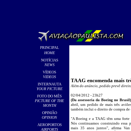
PRINCIPAL
HOME
NOTÍCIAS
NEWS
VÍDEOS
VIDEOS
TAAG encomenda mais trê
INTERNAUTA
Além do anúncio, pedido prevê direit
YOUR PICTURE
0
2/04/2012 - 23h27
FOTO DO MÊS
(Da assessoria da
Boeing no Brasil)
PICTURE OF THE
abril, um pedido de mais três avi
MONTH
também inclui o direito de compra de
OPINIÃO
OPINION
"A Boeing e a TAAG têm uma forte p
Nós continuamos construindo essa pa
AEROPORTOS
mais 35 anos juntos”, afirma Van 
AIRPORTS