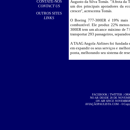
CONTATE-NOS
Augusto da Silva Tomás. "A frota da 
CONTACT US
um dos principais apoiadores da ec
crescer", acrescenta Tomás.
OUTROS SITES
LINKS
O Boeing 777-300ER é 19% mais le
combustível. Ele produz 22% menos 
300ER tem um alcance máximo de 7.9
transportar 293 passageiros, separados 
A TAAG Angola Airlines foi fundada e
em expandir os seus serviços e melhor
ponta, melhorando seu sistema de rese
FACEBOOK
|
TWITTER
|
OR
NO AR DESDE 28 DE NOVEMBR
ON AIR SINCE NOVEMBER 2
AVIAÇÃOPAULISTA.COM
- ©Copyri