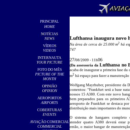
PRINCIPAL
HOME
NOTÍCIAS
Lufthansa inaugura novo 
NEWS
2
Na área de cerca de 25.000 m
há esp
VÍDEOS
747
VIDEOS
INTERNAUTA
27/
06
08/2009 - 11h
YOUR PICTURE
Lufthansa no B
(Da assessoria da
FOTO DO MÊS
acaba de inaugurar a primeira fase d
PICTURE OF THE
2
m
há espaço para fazer a manutenção 
MONTH
Wolfgang Mayrhuber, presidente da D
OPINIÃO
comentou: “Frankfurt será a base nat
OPINION
nossos 15 A380. Com este novo hanga
AEROPORTOS
bem preparados para os primeiros A
AIRPORTS
aeroporto de Frankfurt se destaca por
distribuição mais importantes do mun
COBERTURAS
EVENTS
O sistema de hangares completo 
AVIAÇÃO COMERCIAL
atender quatro A380 deverá estar p
COMMERCIAL
então, o maior hangar de manutenção