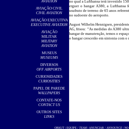
AVIATION
no qual a Lufthansa terá investido 150
erguer o hangar A380, a Lufthansa 
AVIAÇÃO CIVIL
usufruto de terreno de 65 anos referent
CIVIL AVIATION
no sudoeste do aeroporto.
AVIAÇÃO EXECUTIVA
August Wilhelm Hennigsen, president
EXECUTIVE AVIATION
AG, frisou: “As medidas do A380 ultr
AVIAÇÃO
hangar de manutenção, temos o espaço n
MILITAR
o hangar crescerão em sintonia com o
MILITARY
AVIATION
MUSEUS
MUSEUMS
DIVERSOS
OFF AIRPORTS
CURIOSIDADES
CURIOSITIES
PAPEL DE PAREDE
WALLPAPERS
CONTATE-NOS
CONTACT US
OUTROS SITES
LINKS
ORKUT
|
EQUIPE /
TEAM
|
ANUNCIAR /
ANNOUNCE
| NO