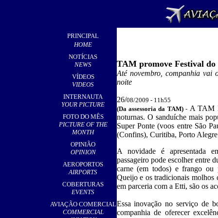
PRINCIPAL
HOME
NOTÍCIAS
TAM promove Festival do
NEWS
Até novembro, companhia vai o
VÍDEOS
noite
VIDEOS
INTERNAUTA
26/
08/2009 - 11h
55
YOUR PICTURE
A TAM Li
(Da assessoria da TAM
)
-
FOTO DO MÊS
noturnas. O sanduíche mais pop
PICTURE OF THE
Super Ponte (voos entre São Pa
MONTH
(Confins), Curitiba, Porto Alegr
OPINIÃO
A novidade é apresentada e
OPINION
passageiro pode escolher entre d
AEROPORTOS
carne (em todos) e frango ou
AIRPORTS
Queijo e os tradicionais molhos
COBERTURAS
em parceria com a Etti, são os 
EVENTS
Essa inovação no serviço de bo
AVIAÇÃO COMERCIAL
COMMERCIAL
companhia de oferecer excelên